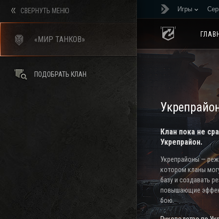
Игры
Сер
СВЕРНУТЬ МЕНЮ
ГЛАВ
«МИР ТАНКОВ»
ПОДОБРАТЬ КЛАН
Укрепрайо
Клан пока не ср
Укрепрайон.
Укрепрайоны — режи
котором кланы мог
базу и создавать р
повышающие эффек
бою.