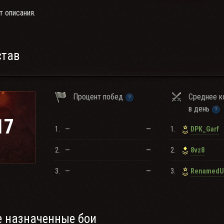
т описания.
став
Процент побед
Среднее к
в день
17
1.
—
—
1.
DPK_Garf
2.
—
—
2.
8vz8
3.
—
—
3.
 назначенные бои