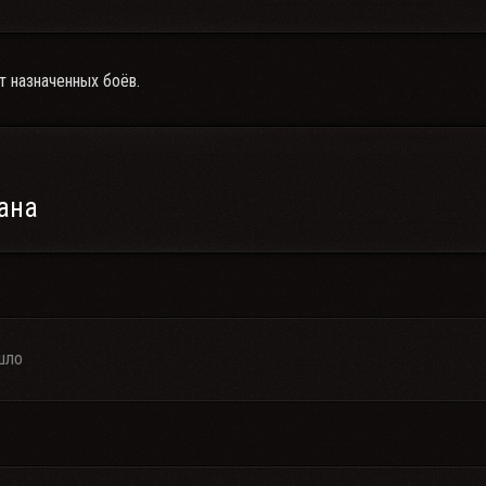
т назначенных боёв.
ана
шло