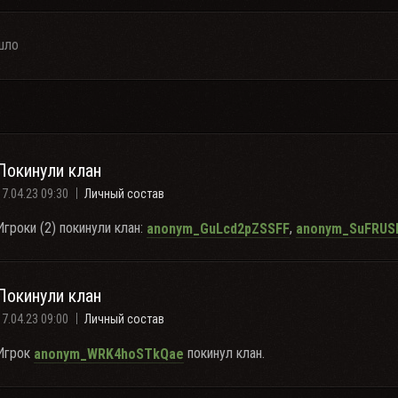
шло
Покинули клан
17.04.23 09:30
Личный состав
Игроки (2) покинули клан:
,
anonym_GuLcd2pZSSFF
anonym_SuFRUS
Покинули клан
17.04.23 09:00
Личный состав
Игрок
покинул клан.
anonym_WRK4hoSTkQae