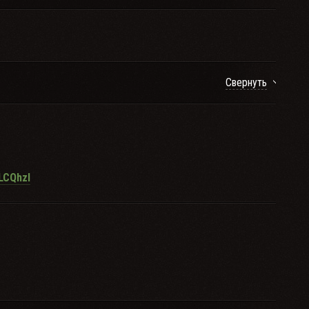
Свернуть
LCQhzI