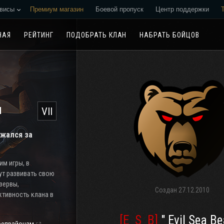
висы
Премиум магазин
Боевой пропуск
Центр поддержки
Реферальная программа
НАЯ
РЕЙТИНГ
ПОДОБРАТЬ КЛАН
НАБРАТЬ БОЙЦОВ
н
VII
ажался за
м игры, в
ут развивать свою
езервы,
Создан
27.12.2010
тивность клана в
[E_S_B]
" Evil Sea Be