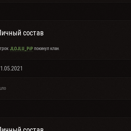
Личный состав
грок
покинул клан.
JLOJLU_PiP
31.05.2021
шло
Личный состав