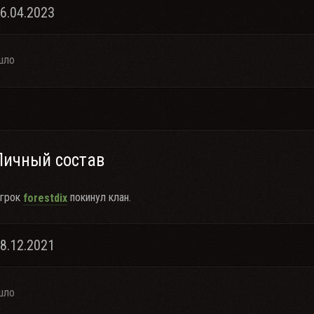
16.04.2023
шло
Личный состав
грок
покинул клан.
forestdix
18.12.2021
шло