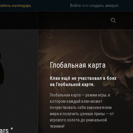
Табель-календарь
Войти
или
создать аккаунт
Везде
Глобальная карта
Клан ещё не участвовал в боях
на Глобальной карте.
Глобальная карта — режим игры, в
котором каждый клан может
почувствовать себя завоевателем
мира и получить ценные призы — от
игрового золота до уникальной
техники!
ars "