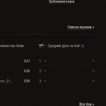
Требования клана
Список игроков
оличество боёв
Средний урон за бой
0,07
1.
—
—
0,00
2.
—
—
0,00
3.
—
—
RenamedUser_213035
Все бои