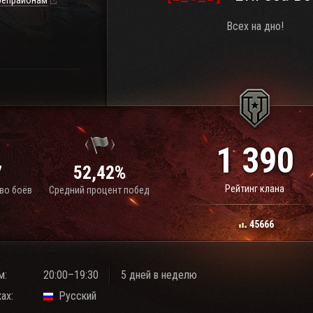
репрайонам
Всех на дно!
1 390
7
52,42%
Рейтинг клана
во боёв
Средний процент побед
45666
м:
20:00–19:30
5 дней в неделю
ах:
Русский