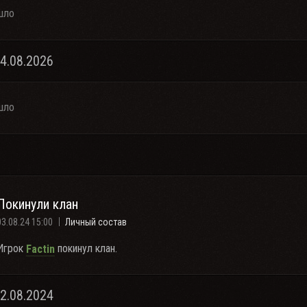
шло
04.08.2026
шло
Покинули клан
03.08.24 15:00
Личный состав
Игрок
покинул клан.
Factin
02.08.2024