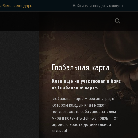
Табель-календарь
Войти
или
создать аккаунт
Везде
Глобальная карта
Клан ещё не участвовал в боях
на Глобальной карте.
Глобальная карта — режим игры, в
котором каждый клан может
почувствовать себя завоевателем
мира и получить ценные призы — от
игрового золота до уникальной
техники!
H