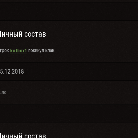
Личный состав
грок
покинул клан.
kotbox1
25.12.2018
шло
Личный состав