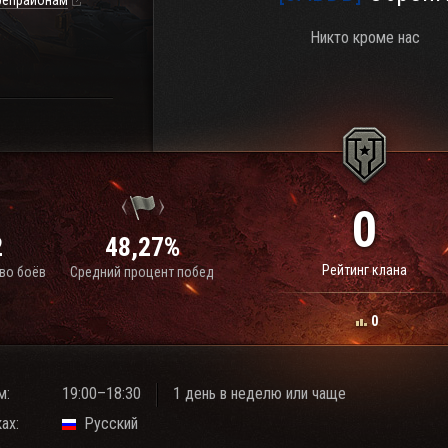
репрайонам
Никто кроме нас
0
2
48,27%
Рейтинг клана
во боёв
Средний процент побед
0
м:
19:00–18:30
1 день в неделю или чаще
ах:
Русский