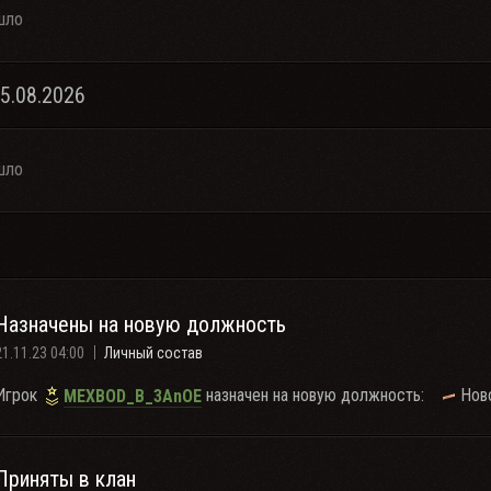
шло
05.08.2026
шло
Назначены на новую должность
21.11.23 04:00
Личный состав
Игрок
назначен на новую должность:
Нов
MEXBOD_B_3AnOE
Приняты в клан