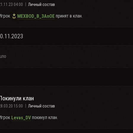
21.11.23 04:00
Личный состав
Игрок
принят в клан.
MEXBOD_B_3AnOE
20.11.2023
шло
Покинули клан
28.03.20 15:00
Личный состав
Игрок
покинул клан.
Levas_DV