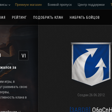
висы
Премиум магазин
Боевой пропуск
Центр поддержки
Реферальная программа
НАЯ
РЕЙТИНГ
ПОДОБРАТЬ КЛАН
НАБРАТЬ БОЙЦОВ
н
VI
ажался за
м игры, в
ут развивать свою
езервы,
Создан
26.06.2012
тивность клана в
[3ABDB]
O6pCn