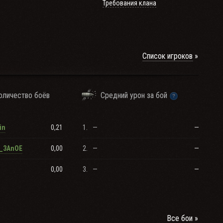
Требования клана
Список игроков
оличество боёв
Средний урон за бой
0,21
1.
—
—
in
0,00
2.
—
—
_3AnOE
0,00
3.
—
—
Все бои