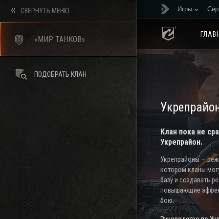
Игры
Сер
СВЕРНУТЬ МЕНЮ
ГЛАВ
«МИР ТАНКОВ»
ПОДОБРАТЬ КЛАН
Укрепрайо
Клан пока не ср
Укрепрайон.
Укрепрайоны — режи
котором кланы мог
базу и создавать р
повышающие эффек
бою.