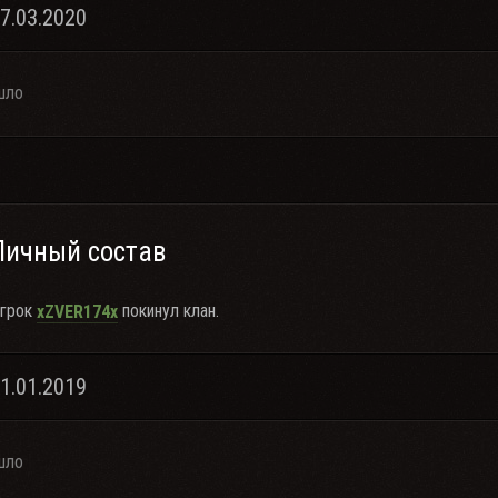
27.03.2020
шло
Личный состав
грок
покинул клан.
xZVER174x
11.01.2019
шло