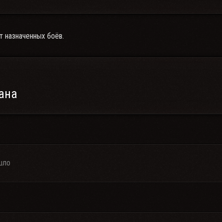
т назначенных боёв.
ана
шло