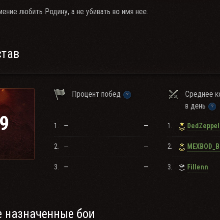
ение любить Родину, а не убивать во имя нее.
став
Процент побед
Среднее к
в день
9
1.
—
—
1.
DedZeppel
2.
—
—
2.
MEXBOD_B
3.
—
—
3.
Fillenn
 назначенные бои