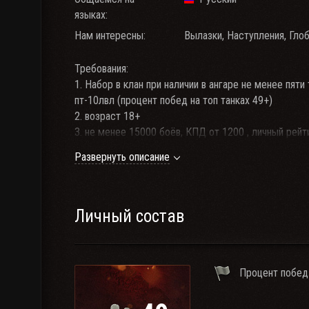
языках:
Нам интересны:
Вылазки, Наступления, Гло
Требования:
1. Набор в клан при наличии в ангаре не менее пяти т
пт-10лвл (процент побед на топ танках 49+)
2. возраст 18+
3. не менее 15000 боёв, КПД от 1200 , личный рейт
4. 6 лвл (т-150, т37, кромвел, т-34-85, КВ-2)
Развернуть описание
5. 8 лвл (ИС-3, Т-32, АМХ 50-100, Т-54 обл., АМХ 1
6. 10 лвл (Е-100, Т110Е5, ИС-7, ИС-4, обь. 261, Конк
Т110Е4, Т110Е3, )
7. Связь обязательна!!! https://discord.gg/UZxhrF
Личный состав
Обязательное требование сначала заходим в Discord
на ГК не менее пять раз в неделю. Роты , укрепрай
на вступление в клан имеют бойцы с Краснодарског
Процент побед
8. Группа ВКонтакте: https://vk.com/clan_23nk"
Прием в Клан через Военкомат клана. http://23-nk.w