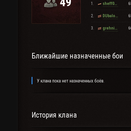
49
1.
6
sheff039
клан через сайт игры WOT не рассматриваются.)
2.
6
DUbalombI
3.
6
grehnik616
Ближайшие назначенные бои
У клана пока нет назначенных боёв.
История клана