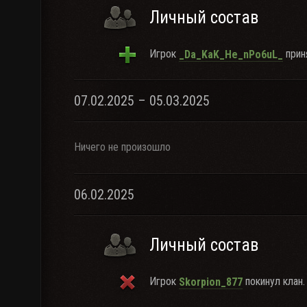
Личный состав
Игрок
приня
_Da_KaK_He_nPo6uL_
07.02.2025 – 05.03.2025
Ничего не произошло
06.02.2025
Личный состав
Игрок
покинул клан.
Skorpion_877