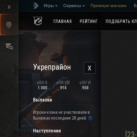
Игры
Сервисы
Премиум магазин
Б
Реферальная програм
ГЛАВНАЯ
РЕЙТИНГ
ПОДОБРАТЬ К
Укрепрайон
X
eSH X
eSH VIII
eSH VI
1 000
914
958
Вылазки
Игроки клана не участвовали в
Вылазках последние 28 дней.
Наступления
[23