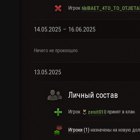
Игрок
6blBAET_4TO_TO_OTJlETA
14.05.2025 – 16.06.2025
Ничего не произошло
13.05.2025
Личный состав
Игрок
принят в клан.
zenit010
Игроки (1)
назначены на новую дол