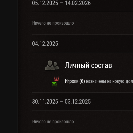
05.12.2025 – 14.02.2026
Ничего не произошло
04.12.2025
Личный состав
Игроки (8)
назначены на новую дол
30.11.2025 – 03.12.2025
Ничего не произошло