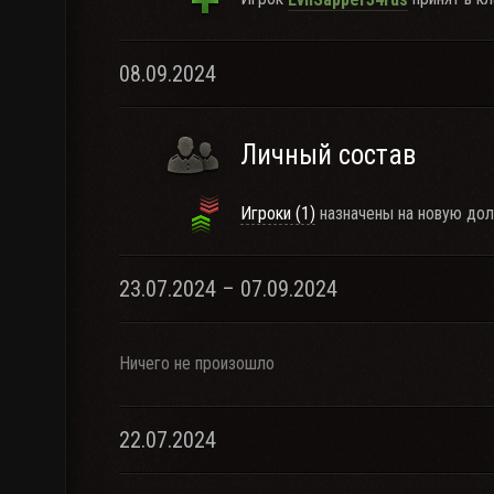
08.09.2024
Личный состав
Игроки (1)
назначены на новую дол
23.07.2024 – 07.09.2024
Ничего не произошло
22.07.2024