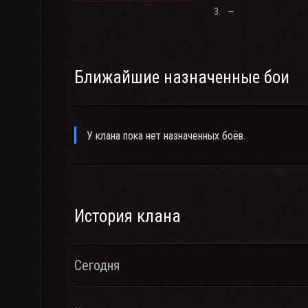
Прыг-скок! Цап-царап!
3.
—
Не уйдёшь из наших лап!
Ближайшие назначенные бои
У клана пока нет назначенных боёв.
История клана
Сегодня