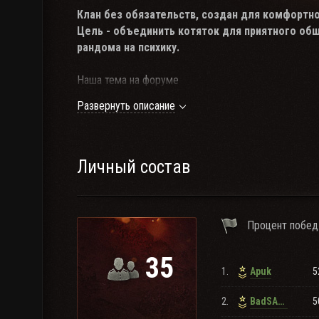
Клан без обязательств, создан для комфортн
Цель - объединить котяток для приятного общ
рандома на психику.
Наша тема на форуме
Развернуть описание
Требования для приёма
:
1.Бронесайт 7000+
2.WN8 2000+
Личный состав
Вы можете
подать заявку
и, проявив терпение,
полу
Также желательно продублировать ее вербовщику/за
Процент побед
сообщением на форуме.
35
Если кто-то с места сдвинется,
1.
5
Apuk
На него котёнок кинется.
Если что-нибудь покатится,
2.
5
BadSANTOS
За него котёнок схватится.