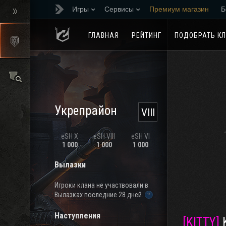
Игры
Сервисы
Премиум магазин
Б
Реферальная програм
ГЛАВНАЯ
РЕЙТИНГ
ПОДОБРАТЬ К
Укрепрайон
VIII
eSH X
eSH VIII
eSH VI
1 000
1 000
1 000
Вылазки
Игроки клана не участвовали в
Вылазках последние 28 дней.
Наступления
[KITTY]
K