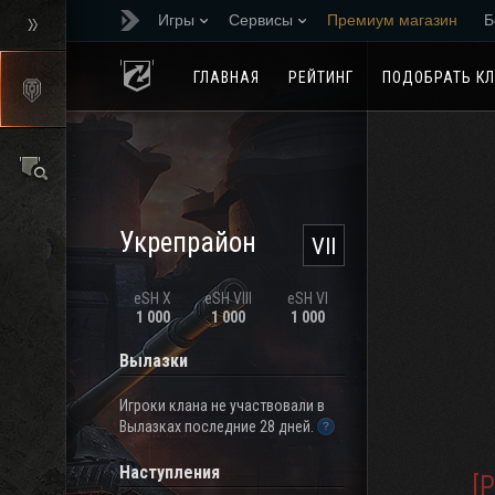
Игры
Сервисы
Премиум магазин
Б
Реферальная програм
ГЛАВНАЯ
РЕЙТИНГ
ПОДОБРАТЬ К
Укрепрайон
VII
eSH X
eSH VIII
eSH VI
1 000
1 000
1 000
Вылазки
Игроки клана не участвовали в
Вылазках последние 28 дней.
Наступления
[