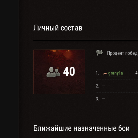
Личный состав
Процент побед
40
1.
4
grany1a
2.
—
3.
—
Ближайшие назначенные бои