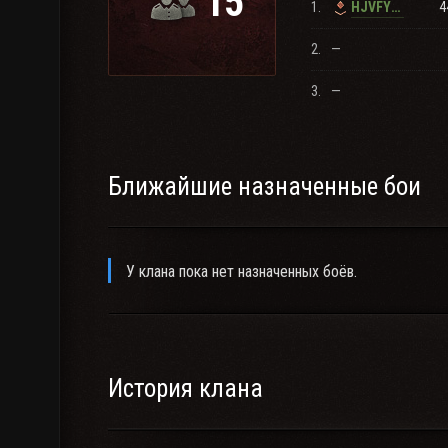
15
1.
4
HJVFY72
2.
—
3.
—
Ближайшие назначенные бои
У клана пока нет назначенных боёв.
История клана