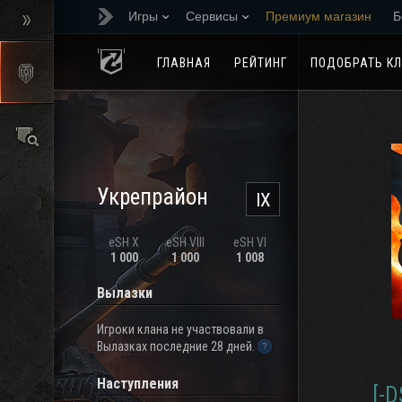
Игры
Сервисы
Премиум магазин
Б
Реферальная програм
ГЛАВНАЯ
РЕЙТИНГ
ПОДОБРАТЬ К
Укрепрайон
IX
eSH X
eSH VIII
eSH VI
1 000
1 000
1 008
Вылазки
Игроки клана не участвовали в
Вылазках последние 28 дней.
Наступления
[-D