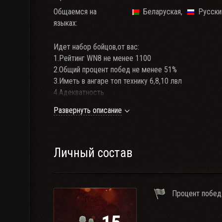
Общаемся на
Беларуская
Русски
языках:
Идет набор бойцов,от вас:
1.Рейтинг WN8 не менее 1100
2.Общий процент побед не менее 51%
3.Иметь в ангаре топ технику 6,8,10 лвл
4.Адекватность
5.Не менее 10 тыс.боев на аккаунте
Развернуть описание
6. Минимальный онлайн 5 из 7 дней в неделю: 18:00
7.Рейтинг бронесайта от 5000
Личный состав
Процент побед