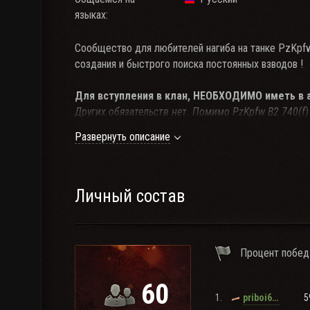
языках:
Сообщество для любителей нагиба на танке PzKpfw
создания и быстрого поиска постоянных взводов !
Для вступления в клан, НЕОБХОДИМО иметь в ан
Других обязательств нет. Помимо PzKpfw B2 740(f)
уровнях.
Развернуть описание
На глобалке не играем, разве что иногда.
__Твинки не интересуют и мизерное количество бо
Личный состав
Клан не требует обязательного участия во взводах
но лучше не отказываться от взводов и укрепов, эт
Процент побед
Для быстрого вступления в клан и по всем вопросам 
60
Группа в RaidCall PzKpfw B2 740 (f) ID 8306635
1.
5
priboi69rus