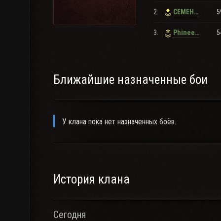
2.
5
CEMEH1999
Группа в телеграмме (актуальная)
3.
5
Phineevo41
Присоединяйтесь https://t.me/joinchat/MQHdEFhhC
[PZ_B2] "Железный Капут"
Ближайшие назначенные бои
У клана пока нет назначенных боёв.
История клана
Сегодня