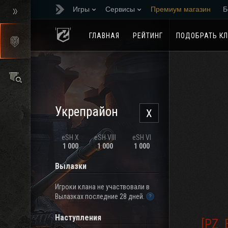
Игры
Сервисы
Премиум магазин
Б
Реферальная програм
ГЛАВНАЯ
РЕЙТИНГ
ПОДОБРАТЬ К
Укрепрайон
X
eSH X
eSH VIII
eSH VI
1 000
1 000
1 000
Вылазки
Игроки клана не участвовали в
Вылазках последние 28 дней.
Наступления
[PZ_