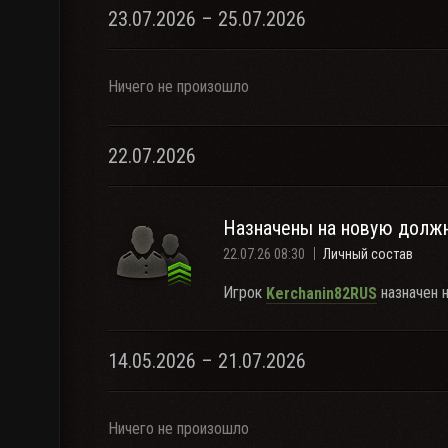
23.07.2026 – 25.07.2026
Ничего не произошло
22.07.2026
Назначены на новую долж
22.07.26 08:30
Личный состав
Игрок
назначен 
Kerchanin82RUS
14.05.2026 – 21.07.2026
Ничего не произошло