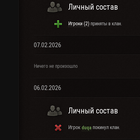
Личный состав
Игроки (2)
приняты в клан.
07.02.2026
Ничего не произошло
06.02.2026
Личный состав
Игрок
покинул клан.
duqa