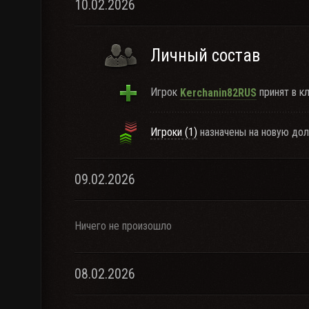
10.02.2026
Личный состав
Игрок
принят в кл
Kerchanin82RUS
Игроки (1)
назначены на новую дол
09.02.2026
Ничего не произошло
08.02.2026