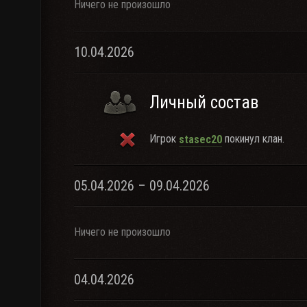
Ничего не произошло
10.04.2026
Личный состав
Игрок
покинул клан.
stasec20
05.04.2026 – 09.04.2026
Ничего не произошло
04.04.2026