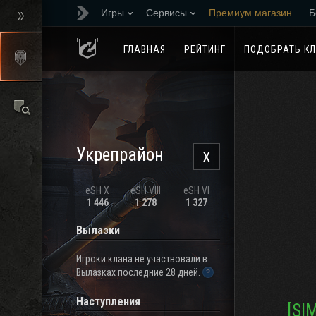
Игры
Сервисы
Премиум магазин
Б
Реферальная програм
ГЛАВНАЯ
РЕЙТИНГ
ПОДОБРАТЬ К
Укрепрайон
X
eSH X
eSH VIII
eSH VI
1 446
1 278
1 327
Вылазки
Игроки клана не участвовали в
Вылазках последние 28 дней.
Наступления
[SI