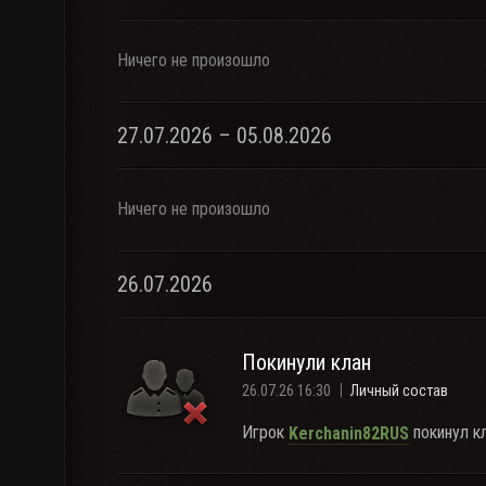
Ничего не произошло
27.07.2026 – 05.08.2026
Ничего не произошло
26.07.2026
Покинули клан
26.07.26 16:30
Личный состав
Игрок
покинул кл
Kerchanin82RUS