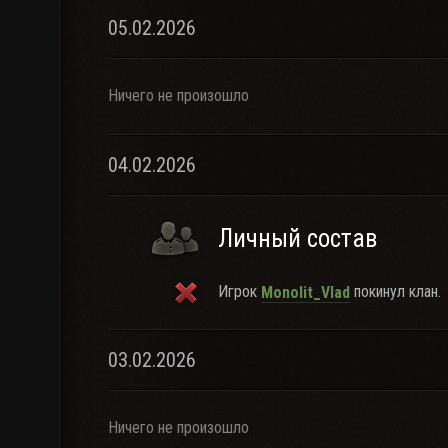
05.02.2026
Ничего не произошло
04.02.2026
Личный состав
Игрок
покинул клан.
Monolit_Vlad
03.02.2026
Ничего не произошло