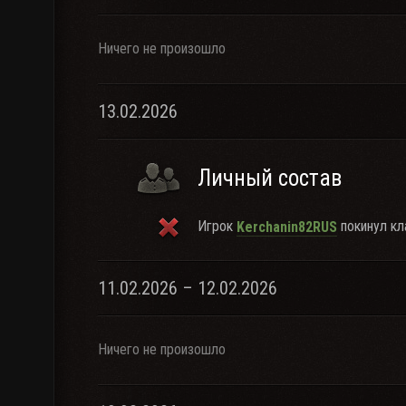
Ничего не произошло
13.02.2026
Личный состав
Игрок
покинул кл
Kerchanin82RUS
11.02.2026 – 12.02.2026
Ничего не произошло