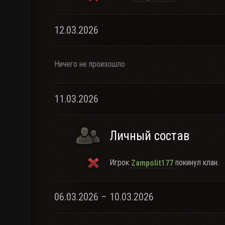
12.03.2026
Ничего не произошло
11.03.2026
Личный состав
Игрок
покинул клан.
Zampolit177
06.03.2026 – 10.03.2026