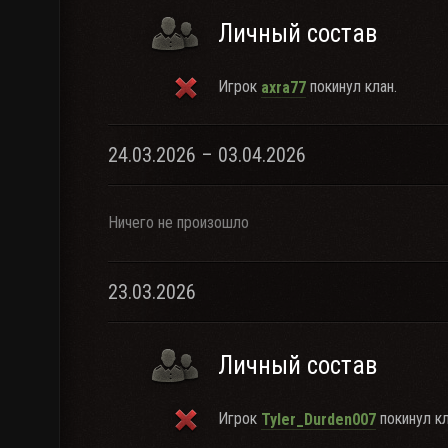
Личный состав
Игрок
покинул клан.
axra77
24.03.2026 – 03.04.2026
Ничего не произошло
23.03.2026
Личный состав
Игрок
покинул кл
Tyler_Durden007