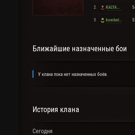
2.
5
KALYAN2107
3.
5
kombat_62rus
Ближайшие назначенные бои
У клана пока нет назначенных боёв.
История клана
Сегодня