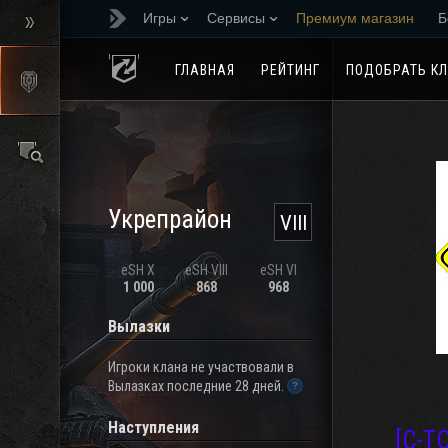
Игры
Сервисы
Премиум магазин
Б
Реферальная програм
ГЛАВНАЯ
РЕЙТИНГ
ПОДОБРАТЬ К
Укрепрайон
VIII
eSH X
eSH VIII
eSH VI
1 000
868
968
Вылазки
Игроки клана не участвовали в
Вылазках последние 28 дней.
Наступления
[C-T