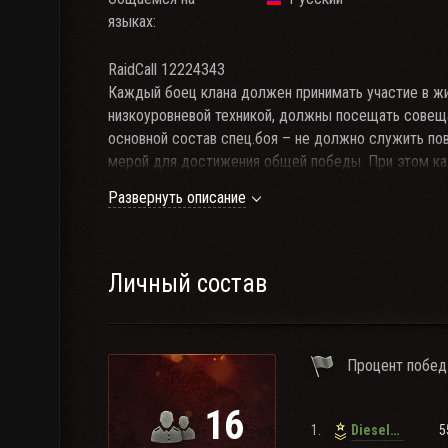
языках:
RaidCall 12224343
Каждый боец клана должен принимать участие в ж
низкоуровневой техникой, должны посещать совещан
основной состав спец.боя – не должно служить по
мерой для достижения общей победы. При этом к
человеком и игроком и имеет право не участвовать
Развернуть описание
этом случае боец должен поставить в известность 
невозможности участия в жизни клана на определён
если подобных обращений не было, а боец не приним
будет исключён из клана.
Личный состав
Процент побед
16
1.
5
DieselTurbo74