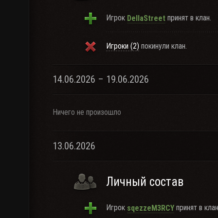
Игрок
принят в клан.
DellaStreet
Игроки (2)
покинули клан.
14.06.2026 – 19.06.2026
Ничего не произошло
13.06.2026
Личный состав
Игрок
принят в клан
sqezzeM3RCY