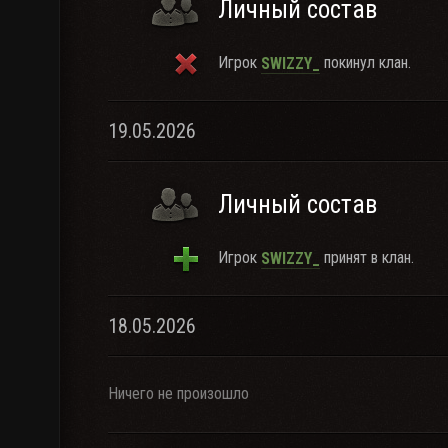
Личный состав
Игрок
покинул клан.
SWlZZY_
19.05.2026
Личный состав
Игрок
принят в клан.
SWlZZY_
18.05.2026
Ничего не произошло