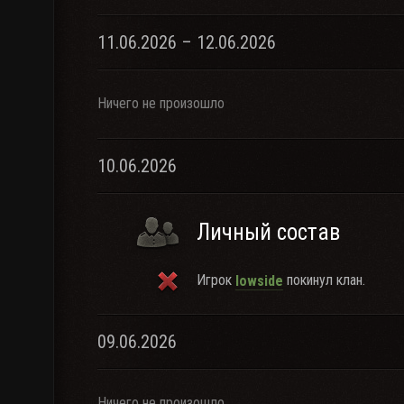
11.06.2026 – 12.06.2026
Ничего не произошло
10.06.2026
Личный состав
Игрок
покинул клан.
lowside
09.06.2026
Ничего не произошло