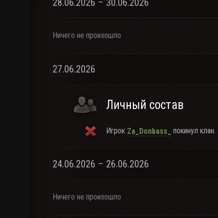
28.06.2026 – 30.06.2026
Ничего не произошло
27.06.2026
Личный состав
Игрок
покинул клан.
Za_Donbass_
24.06.2026 – 26.06.2026
Ничего не произошло