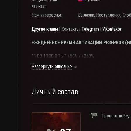
языках:
Нам интересны:
Вылазки, Наступления, Глоб
Другие кланы
| Контакты:
Telegram
|
VKontakte
ЕЖЕДНЕВНОЕ ВРЕМЯ АКТИВАЦИИ РЕЗЕРВОВ (G
11:00-13:00 ОПЫТ +50% / +250%
13:00-15:00
Боевые ВЫПЛАТЫ
/ ОПЫТ
Развернуть описание
15:00-17:00
Боевые ВЫПЛАТЫ
+75% / +30% к кре
17:00-19:00
Боевые ВЫПЛАТЫ
+75% / +30% к кре
19:00-21:00
Боевые ВЫПЛАТЫ
+75% / +30% к кре
21:00-23:00
Боевые ВЫПЛАТЫ
+75% / +30% к кре
Личный состав
23:00-01:00
Боевые ВЫПЛАТЫ
+75% / +30% к кре
*
Возможна активация дополнительных резервов
Процент побед
Во время Линии фронта Боевые ВЫПЛАТЫ работа
💯Клану в приоритете: