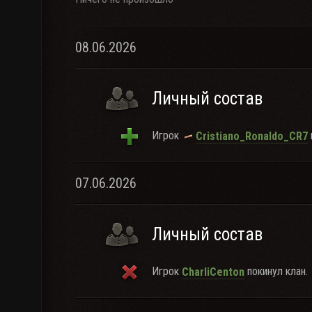
08.06.2026
Личный состав
Игрок
Cristiano_Ronaldo_CR7
07.06.2026
Личный состав
Игрок
покинул клан.
CharliCenton