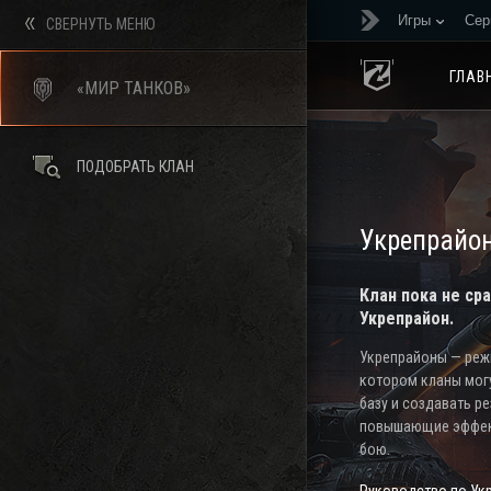
Игры
Сер
СВЕРНУТЬ МЕНЮ
ГЛАВ
«МИР ТАНКОВ»
ПОДОБРАТЬ КЛАН
Укрепрайо
Клан пока не ср
Укрепрайон.
Укрепрайоны — режи
котором кланы мог
базу и создавать р
повышающие эффек
бою.