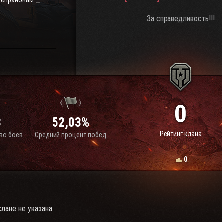
репрайонам
За справедливость!!!
0
3
52,03%
Рейтинг клана
во боёв
Средний процент побед
0
лане не указана.