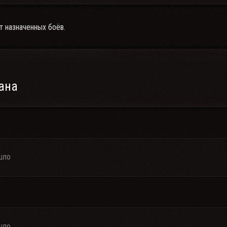
т назначенных боёв.
ана
шло
шло