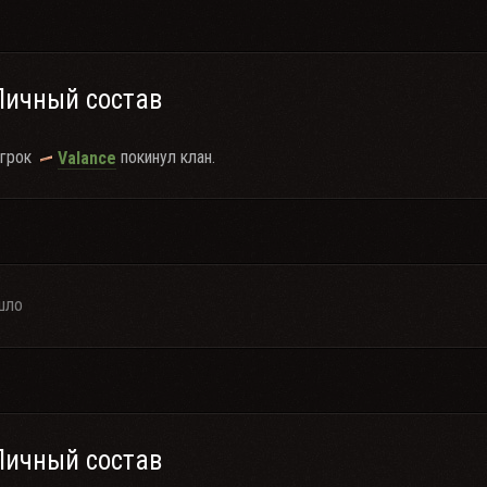
Личный состав
грок
покинул клан.
Valance
шло
Личный состав