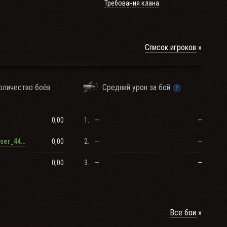
Требования клана
Список игроков
оличество боёв
Средний урон за бой
0,00
1.
—
—
0,00
2.
—
—
RenamedUser_4424650
0,00
3.
—
—
Все бои