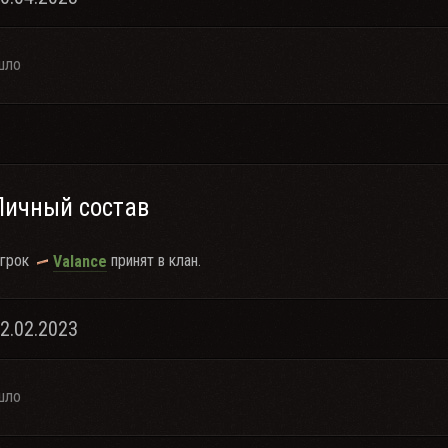
шло
Личный состав
грок
принят в клан.
Valance
12.02.2023
шло