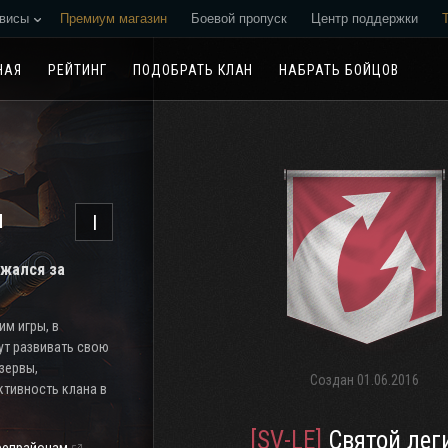
висы
Премиум магазин
Боевой пропуск
Центр поддержки
Реферальная программа
НАЯ
РЕЙТИНГ
ПОДОБРАТЬ КЛАН
НАБРАТЬ БОЙЦОВ
н
I
ажался за
м игры, в
ут развивать свою
езервы,
Создан
01.06.2016
тивность клана в
[SV-LE]
Святой лег