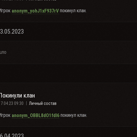
Игрок
покинул клан.
anonym_yohJ1xF937rV
03.05.2023
шло
Покинули клан
17.04.23 09:30
Личный состав
Игрок
покинул клан.
anonym_OBBL8dO1fdI6
16.04.2023