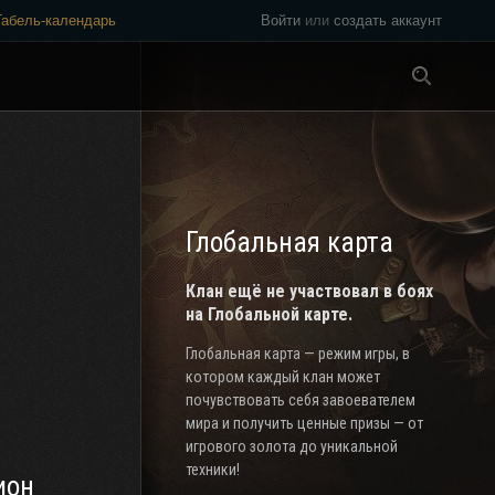
Табель-календарь
Войти
или
создать аккаунт
Везде
Глобальная карта
Клан ещё не участвовал в боях
на Глобальной карте.
Глобальная карта — режим игры, в
котором каждый клан может
почувствовать себя завоевателем
мира и получить ценные призы — от
игрового золота до уникальной
техники!
ион