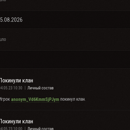
05.08.2026
шло
Покинули клан
04.05.23 10:30
Личный состав
Игрок
покинул клан.
anonym_Vd6KmmSjPJym
Покинули клан
04.05.23 10:00
Личный состав