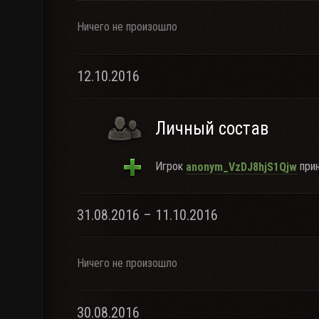
Ничего не произошло
12.10.2016
Личный состав
Игрок
прин
anonym_VzDJ8hjS1Qjw
31.08.2016 – 11.10.2016
Ничего не произошло
30.08.2016