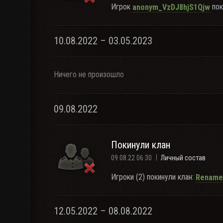
Игрок
пок
anonym_VzDJ8hjS1Qjw
10.08.2022 – 03.05.2023
Ничего не произошло
09.08.2022
Покинули клан
09.08.22 06:30
Личный состав
Игроки (2) покинули клан:
Rename
12.05.2022 – 08.08.2022