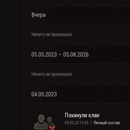
Вчера
Ничего не произошло
05.05.2023 – 05.08.2026
Ничего не произошло
04.05.2023
Покинули клан
04.05.23 10:00
Личный состав