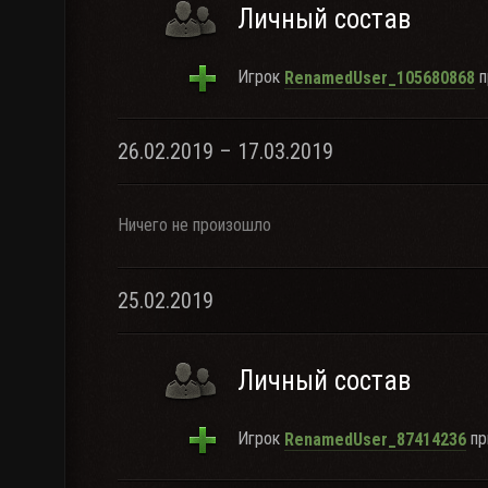
Личный состав
Игрок
п
RenamedUser_105680868
26.02.2019 – 17.03.2019
Ничего не произошло
25.02.2019
Личный состав
Игрок
пр
RenamedUser_87414236