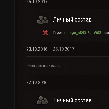
26.10.2017
Личный состав
Игрок
поки
anonym_x8HXiSJeV638
23.10.2016 – 25.10.2017
Ничего не произошло
22.10.2016
Личный состав