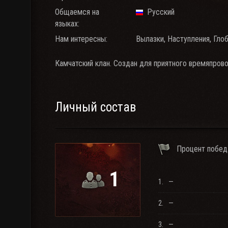
Общаемся на
Русский
языках:
Нам интересны:
Вылазки, Наступления, Гло
Камчатский клан. Создан для приятного времяпров
Личный состав
Процент побед
1
1.
—
2.
—
3.
—