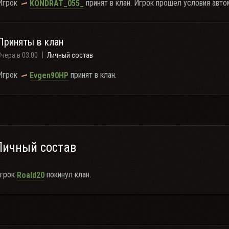
Игрок
принят в клан. Игрок прошёл условия авто
KONDRAT_055_
Приняты в клан
Вчера в 03:00
Личный состав
Игрок
принят в клан.
Evgen90HP
Личный состав
грок
покинул клан.
Roald20