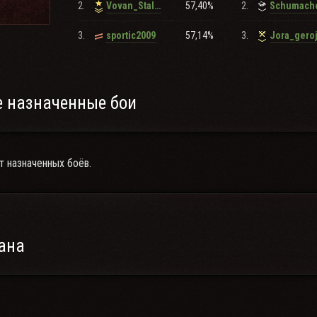
2.
57,40%
2.
Vovan_Stalnoj_
Schumach
3.
57,14%
3.
sportic2009
Jora_gero
 назначенные бои
т назначенных боёв.
ана