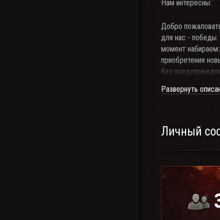
Нам интересны:
Добро пожаловать
для нас - победы.
момент набираем:
приобретения нов
без предупреждени
обязательно!Учас
Развернуть описа
вступления в клан
Личный со