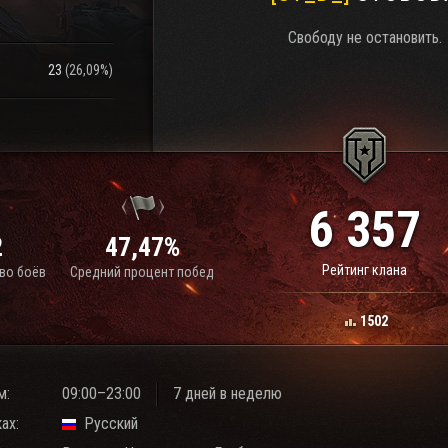
Свободу не остановить.
23
(
26,09%
)
6 357
2
47,47%
Рейтинг клана
во боёв
Средний процент побед
1502
м:
09:00–23:00
7 дней в неделю
ах:
Русский