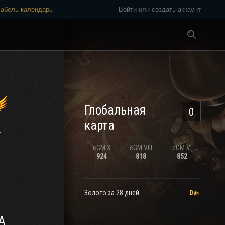
Табель-календарь
Войти
или
создать аккаунт
Везде
Глобальная
0
карта
eGM
X
eGM
VIII
eGM
VI
924
818
852
Золото за 28 дней
0
А