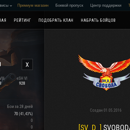
висы
Премиум магазин
Боевой пропуск
Центр поддержки
Реферальная программа
НАЯ
РЕЙТИНГ
ПОДОБРАТЬ КЛАН
НАБРАТЬ БОЙЦОВ
н
X
III
eSH VI
8
928
Бои за 28 дней
Создан
01.05.2016
70
(
41,43%
)
0
[SV_D_]
SVOBOD
0