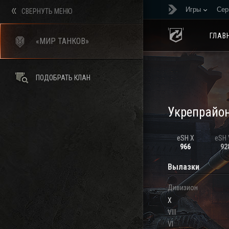
Игры
Сер
СВЕРНУТЬ МЕНЮ
ГЛАВ
«МИР ТАНКОВ»
ПОДОБРАТЬ КЛАН
Укрепрайо
eSH X
eSH V
966
92
Вылазки
Дивизион
X
VIII
VI