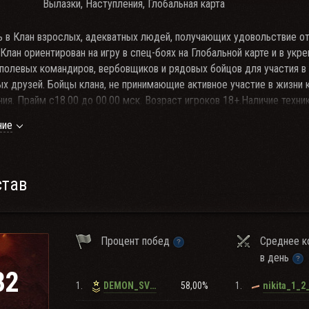
Вылазки, Наступления, Глобальная карта
 в Клан взрослых, адекватных людей, получающих удовольствие от
 Клан ориентирован на игру в спец-боях на Глобальной карте и в укр
полевых командиров, вербовщиков и рядовых бойцов для участия в 
ых друзей. Бойцы клана, не принимающие активное участие в жизни 
я. Прайм с18.00 до 00.00 мск. Возраст игроков 18+.Наличие техник
твуем во всех сезонах Глобальной карты.Клановые бои проходят ка
ние
 пишите офицерам клана.
став
Процент побед
Среднее к
в день
32
1.
58,00%
1.
DEMON_SVD_
nikita_1_2