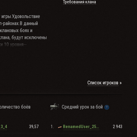
Требования клана
 игры.Удовольствие
еп-районах.В данный
клановых боях и
клана, будут исключены
и 10 уровня--
ждый день. ПО вопросам
Список игроков
оличество боёв
Средний урон за бой
39,57
1.
2 943
_3_4
RenamedUser_256137167