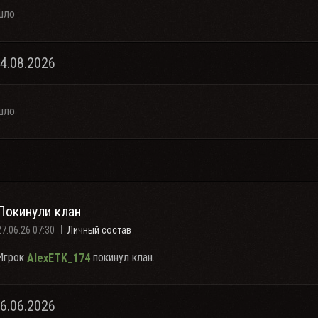
шло
04.08.2026
шло
Покинули клан
27.06.26 07:30
Личный состав
Игрок
покинул клан.
AlexETK_174
26.06.2026