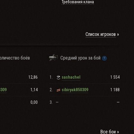
Требования клана
Список игроков
оличество боёв
Средний урон за бой
12,86
1.
1 554
sashachel
1,14
2.
1 188
0309
sibiryak850309
0,00
3.
—
—
Все бои