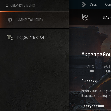
Игры
Сер
СВЕРНУТЬ МЕНЮ
ГЛАВ
«МИР ТАНКОВ»
ПОДОБРАТЬ КЛАН
Укрепрайо
eSH X
eSH V
1 000
1 0
Вылазки
Игроки клана не уч
Вылазках последние
Наступления