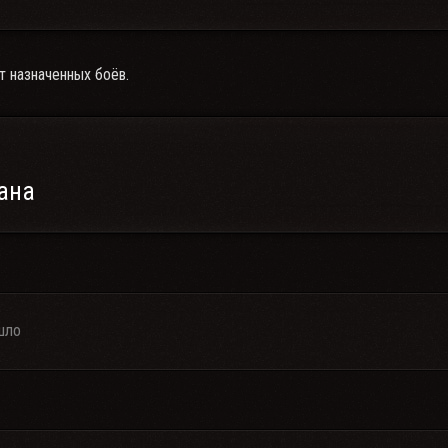
т назначенных боёв.
ана
шло