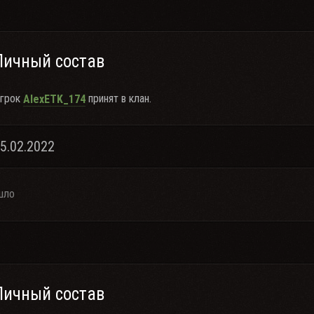
Личный состав
грок
принят в клан.
AlexETK_174
05.02.2022
шло
Личный состав