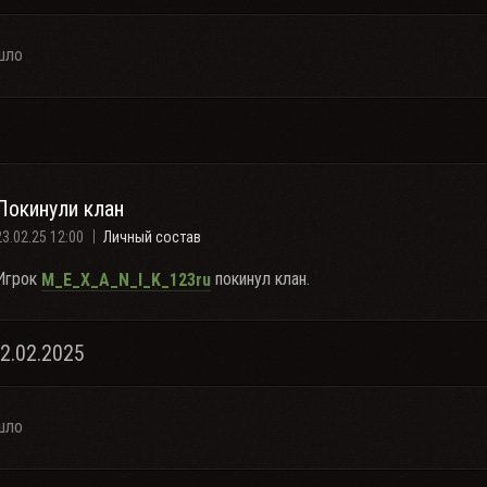
шло
Покинули клан
23.02.25 12:00
Личный состав
Игрок
покинул клан.
M_E_X_A_N_I_K_123ru
22.02.2025
шло