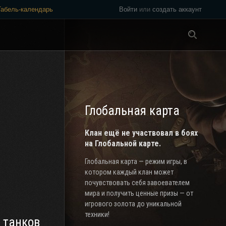
Табель-календарь
Войти
или
создать аккаунт
Везде
Глобальная карта
Клан ещё не участвовал в боях
на Глобальной карте.
Глобальная карта — режим игры, в
котором каждый клан может
почувствовать себя завоевателем
мира и получить ценные призы — от
игрового золота до уникальной
техники!
 танков