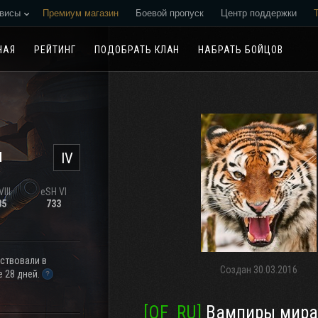
висы
Премиум магазин
Боевой пропуск
Центр поддержки
Реферальная программа
НАЯ
РЕЙТИНГ
ПОДОБРАТЬ КЛАН
НАБРАТЬ БОЙЦОВ
н
IV
III
eSH VI
35
733
аствовали в
Создан
30.03.2016
 28 дней.
[OF_RU]
Вампиры мира