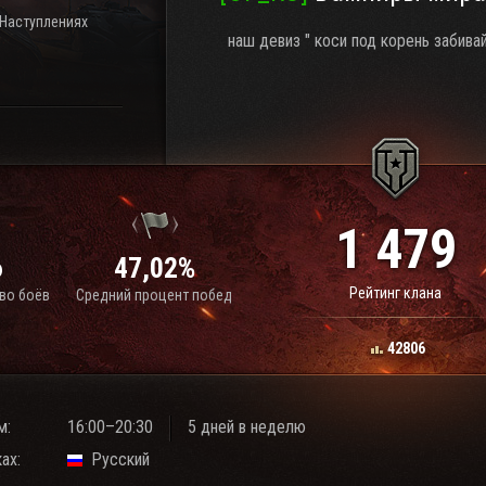
 Наступлениях
наш девиз " коси под корень забива
1 479
6
47,02%
Рейтинг клана
во боёв
Средний процент побед
42806
м:
16:00–20:30
5 дней в неделю
ах:
Русский