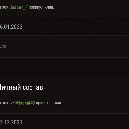
грок
покинул клан.
Jasper_F
06.01.2022
шло
Личный состав
грок
принят в клан.
Mischal49
22.12.2021