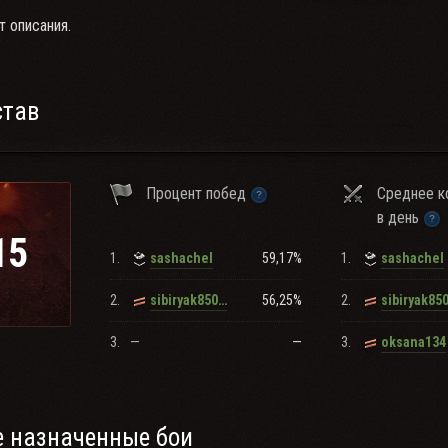
т описания.
став
Процент побед
Среднее к
в день
15
1.
59,17%
1.
sashachel
sashachel
2.
56,25%
2.
sibiryak850309
sibiryak85
3.
—
—
3.
oksana134
 назначенные бои