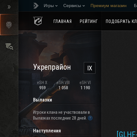
Игры
Сервисы
Премиум магазин
Б
Реферальная програм
ГЛАВНАЯ
РЕЙТИНГ
ПОДОБРАТЬ К
Укрепрайон
IX
eSH X
eSH VIII
eSH VI
959
1 058
1 190
Вылазки
Игроки клана не участвовали в
Вылазках последние 28 дней.
Наступления
[GLHF-