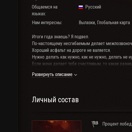
Общаемся на
Русский
языках:
Нам интересны:
Вылазки, Глобальная карта
Итоги года знаешь? Я подвел.
По-настоящему несгибаемым делает межпозвоноч
Хороший асфальт на дороге не валяется.
Нужно делать как нужно, как не нужно, делать не н
Если жена делает тебя счастливым, то какая разниц
Кто обзывается, тот сам так называется.
Развернуть описание
Решил отдохнуть в воскресенье, после этот день 
Я так много читал о вреде алкоголя, что я решил бр
Сила – не в бабках. Ведь бабки – уже старые.
В жизни всегда есть две дороги: одна — первая, а д
Личный состав
Если заблудился в лесу, иди домой.
Если тебе где-то не рады в рваных носках, то и в ц
Работа не волк. Никто не волк. Только волк волк.
Процент побед
Если закрыть глаза, становится темно.