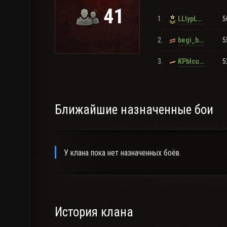
41
1.
5
LLlypLLlyH4eK
2.
5
begi_begi02
3.
5
KPblcuHblu_PblLLaPb
Ближайшие назначенные бои
У клана пока нет назначенных боёв.
История клана