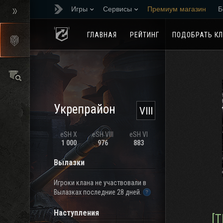
Игры
Сервисы
Премиум магазин
Б
Реферальная програм
ГЛАВНАЯ
РЕЙТИНГ
ПОДОБРАТЬ К
Укрепрайон
VIII
eSH X
eSH VIII
eSH VI
1 000
976
883
Вылазки
Игроки клана не участвовали в
Вылазках последние 28 дней.
Наступления
[T