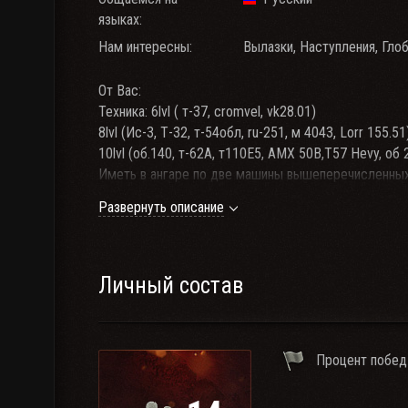
языках:
Нам интересны:
Вылазки, Наступления, Гло
От Вас:
Техника: 6lvl ( т-37, cromvel, vk28.01)
8lvl (Ис-3, Т-32, т-54обл, ru-251, м 4043, Lorr 155.51
10lvl (об.140, т-62А, т110Е5, АМХ 50В,Т57 Hevy, об 
Иметь в ангаре по две машины вышеперечисленных 
клановая связь RaidCall(id 11255857). Зашёл в игру з
Развернуть описание
От нас: Гк, Ур, Турниры и ивенты. И естественно д
Личный состав
Процент побед