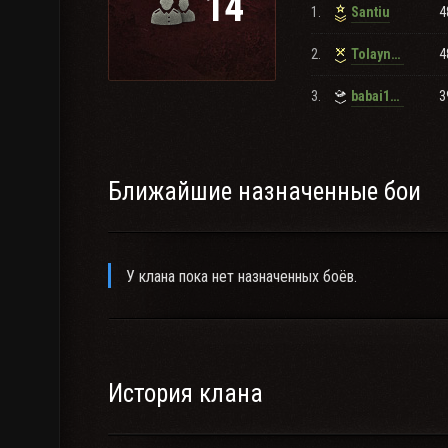
14
1.
4
Santiu
2.
4
Tolayn48
3.
3
babai1994
Ближайшие назначенные бои
У клана пока нет назначенных боёв.
История клана