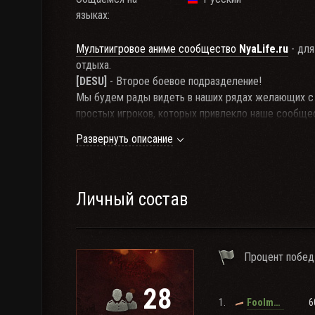
языках:
Мультиигровое аниме сообщество
NyaLife.ru
- для
отдыха.
[DESU]
- Второе боевое подразделение!
Мы будем рады видеть в наших рядах желающих с 
простых игроков, которых привлекло наше сообще
Наши кланы в основном фановые, у нас нет принудил
Развернуть описание
Но для того что бы к нам попасть, недостаточно п
НЯ!
Для вступления в наши кланы существуют некотор
можете узнать в
нашей теме на официальном фору
Личный состав
Прежде чем подать тут заявку, необходимо ознак
нашем форуме!
Процент побед
Ссылки:
[NYA]
- Первое боевое подразделение
28
[CHIBI]
- Учебное подразделение
1.
6
Foolmaker
Няшный форум сообщества NyaLife.ru