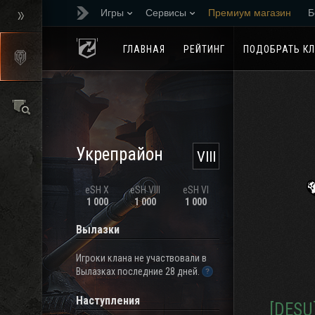
Игры
Сервисы
Премиум магазин
Б
Реферальная програм
ГЛАВНАЯ
РЕЙТИНГ
ПОДОБРАТЬ К
Укрепрайон
VIII
eSH X
eSH VIII
eSH VI
1 000
1 000
1 000
Вылазки
Игроки клана не участвовали в
Вылазках последние 28 дней.
Наступления
[DESU