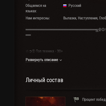
Общаемся на
Русский
языках:
Нам интересны:
Вылазки, Наступления, Глоб
═══════════════════════════ஜ۩۞
══
☆➲➀ Топ техника - 30+
☆➲➁ Средний дамаг АБС - 1 700+, WIN8 - 1 600+ [
Развернуть описание
☆➲➂ Минимум 22 боя , за месяц, с кланом - ГК , У
☆➲➃ Находишься в игре - находишься в TeamSpea
☆➲5 Средний возраст 34 годика
☆➲6 Средний WIN8 2 130 [в динамике]
Личный состав
☆➲7 Участие во всех клановых активностях
🕘 Наш прайм-тайм - 18:00 - 00:00 МСК.
Процент побед
📞 Наша связь TeamSpeak
👪 Клан-Семья