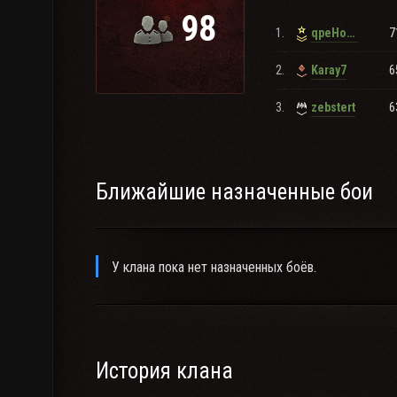
98
1.
7
qpeHomeH_
═══════════════════════════ஜ۩۞
══
2.
6
Karay7
3.
6
zebstert
Ближайшие назначенные бои
У клана пока нет назначенных боёв.
История клана