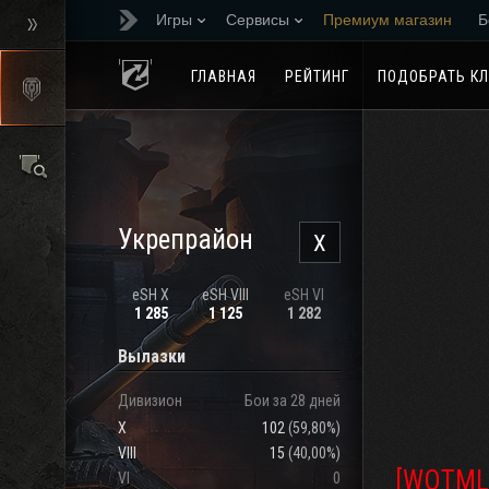
Игры
Сервисы
Премиум магазин
Б
Реферальная програм
ГЛАВНАЯ
РЕЙТИНГ
ПОДОБРАТЬ К
Укрепрайон
X
eSH X
eSH VIII
eSH VI
1 285
1 125
1 282
Вылазки
Дивизион
Бои за 28 дней
X
102
(
59,80%
)
VIII
15
(
40,00%
)
[WOTML
VI
0