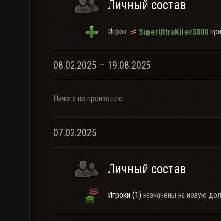
Личный состав
Игрок
при
SuperUltraKiller3000
08.02.2025 – 19.08.2025
Ничего не произошло
07.02.2025
Личный состав
Игроки (1)
назначены на новую дол