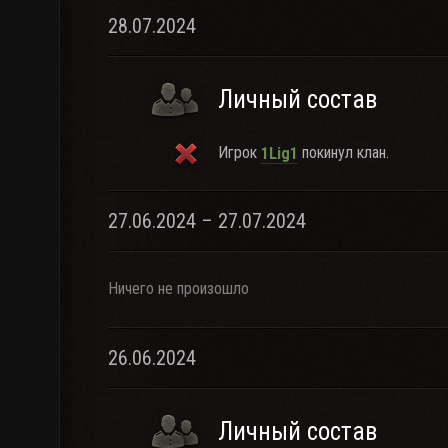
28.07.2024
Личный состав
Игрок
покинул клан.
1Lig1
27.06.2024 – 27.07.2024
Ничего не произошло
26.06.2024
Личный состав