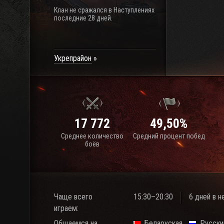
Клан не сражался в Наступлениях
последние 28 дней.
Укрепрайон
17 772
49,50%
Среднее количество
Средний процент побед
боёв
Чаще всего
15:30–20:30
6 дней в 
играем:
Общаемся на
Беларуская
Русски