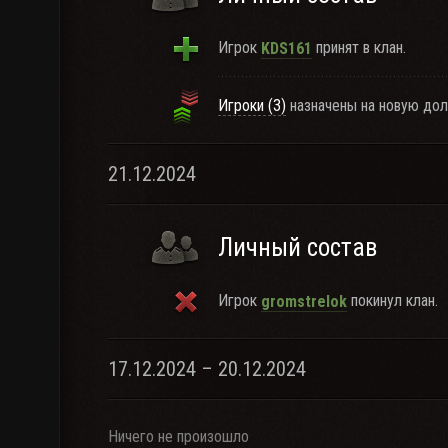
Игрок
принят в клан.
KDS161
Игроки (3)
назначены на новую дол
21.12.2024
Личный состав
Игрок
покинул клан.
gromstrelok
17.12.2024 – 20.12.2024
Ничего не произошло