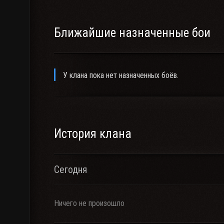
Ближайшие назначенные бои
У клана пока нет назначенных боёв.
История клана
Сегодня
Ничего не произошло