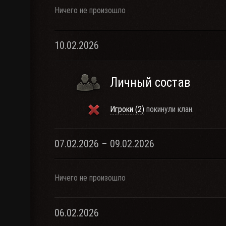
Ничего не произошло
10.02.2026
Личный состав
Игроки (2)
покинули клан.
07.02.2026 – 09.02.2026
Ничего не произошло
06.02.2026