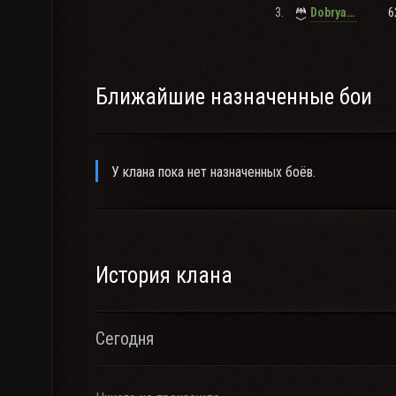
3.
6
Dobryak999
Ближайшие назначенные бои
У клана пока нет назначенных боёв.
История клана
Сегодня