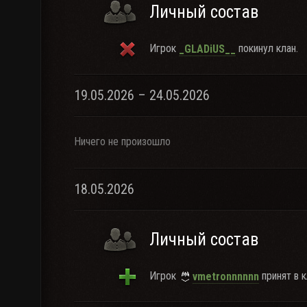
Личный состав
Игрок
покинул клан.
_GLADiUS__
19.05.2026 – 24.05.2026
Ничего не произошло
18.05.2026
Личный состав
Игрок
принят в к
vmetronnnnnn