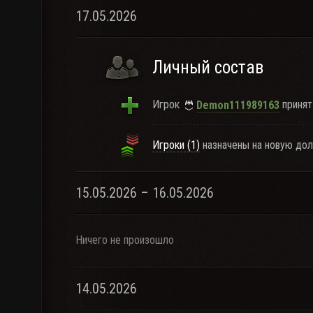
17.05.2026
Личный состав
Игрок
принят 
Demon111989163
Игроки (1)
назначены на новую дол
15.05.2026 – 16.05.2026
Ничего не произошло
14.05.2026