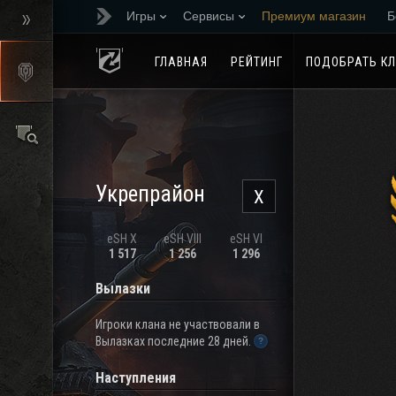
Игры
Сервисы
Премиум магазин
Б
Реферальная програм
ГЛАВНАЯ
РЕЙТИНГ
ПОДОБРАТЬ К
Укрепрайон
X
eSH X
eSH VIII
eSH VI
1 517
1 256
1 296
Вылазки
Игроки клана не участвовали в
Вылазках последние 28 дней.
Наступления