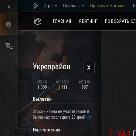
Игры
Сервисы
Премиум магазин
Б
Реферальная програм
ГЛАВНАЯ
РЕЙТИНГ
ПОДОБРАТЬ К
Укрепрайон
X
eSH X
eSH VIII
eSH VI
1 000
1 111
987
Вылазки
Игроки клана не участвовали в
Вылазках последние 28 дней.
Наступления
[-1VA-]
П