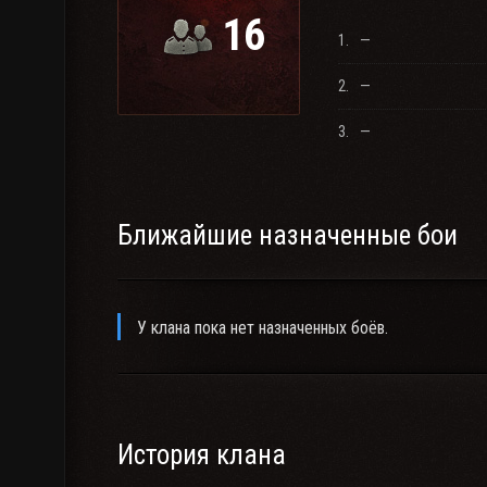
16
Причины по которым игрок может быть удален из к
1.
—
1) процент побед ниже 50%;
2) нагрубил соклановцу/соклановцам;
2.
—
3) был забанен навсегда.
3.
—
Ближайшие назначенные бои
У клана пока нет назначенных боёв.
История клана