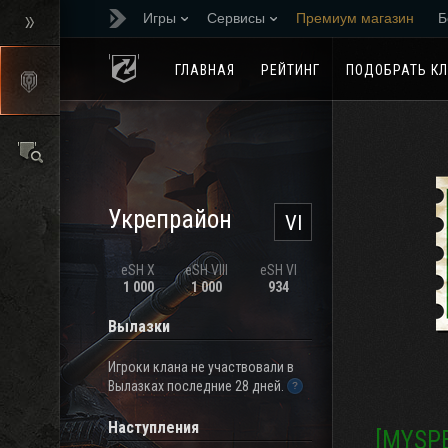
Игры
Сервисы
Премиум магазин
Б
Реферальная програм
ГЛАВНАЯ
РЕЙТИНГ
ПОДОБРАТЬ К
Укрепрайон
VI
eSH X
eSH VIII
eSH VI
1 000
1 000
934
Вылазки
Игроки клана не участвовали в
Вылазках последние 28 дней.
Наступления
[MYSP