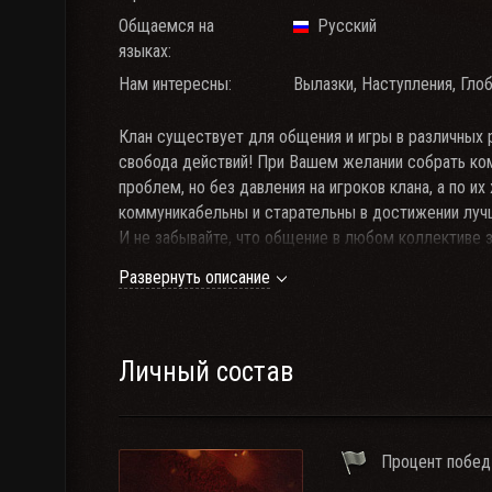
Общаемся на
Русский
языках:
Нам интересны:
Вылазки, Наступления, Гло
Клан существует для общения и игры в различных
свобода действий! При Вашем желании собрать кома
проблем, но без давления на игроков клана, а по и
коммуникабельны и старательны в достижении лучш
И не забывайте, что общение в любом коллективе з
внутриигровым чатом, РК* клана и группой клана в 
Развернуть описание
(подробности в VK).
*РК (Raid Call) - это программа, используемая для
Номер группы в РК: 10400074.
Личный состав
►
Посетить группу в VK
►
Скачать РК
Процент побед
►
Посмотреть личные показатели