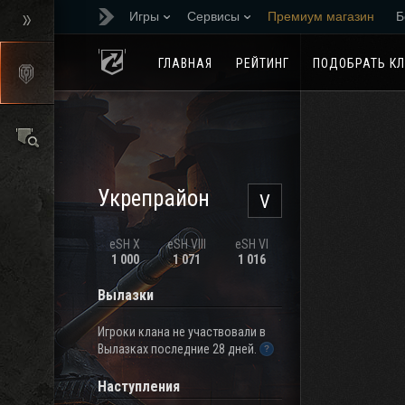
Игры
Сервисы
Премиум магазин
Б
Реферальная програм
ГЛАВНАЯ
РЕЙТИНГ
ПОДОБРАТЬ К
Укрепрайон
V
eSH X
eSH VIII
eSH VI
1 000
1 071
1 016
Вылазки
Игроки клана не участвовали в
Вылазках последние 28 дней.
Наступления