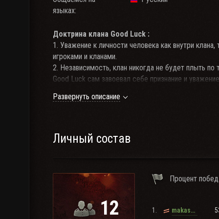
языках:
Доктрина клана Good Luck :
1. Уважение к личности человека как внутри клана,
игроками и кланами.
2. Независимость, клан никогда не будет плыть по 
Good Luck сам завоевал себе признание и уважени
3. Голда заработанная на мировой войне распредел
Развернуть описание
победу.
Требования на прием:
20+ лет
Минимум 5 топов востребованных на ГК
Личный состав
55%+ побед
Рейтинг эффективности 1400+
Заявки на вступление подаются на
форуме
":gl.
Процент побед
Cвязь осуществляется через
TeamSpeak 3
К прочим кланам с тегом [GL] и названием [Good L
12
1.
5
makas3d