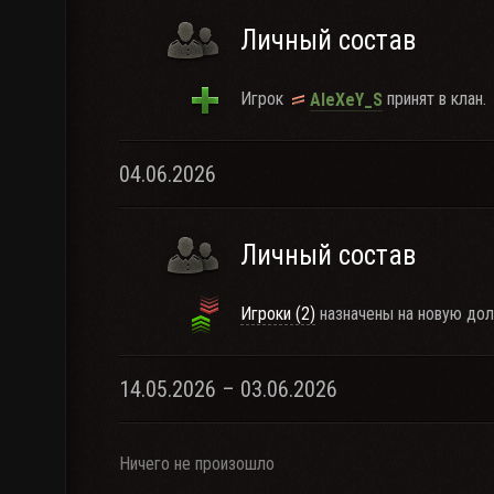
Личный состав
Игрок
принят в клан.
AleXeY_S
04.06.2026
Личный состав
Игроки (2)
назначены на новую дол
14.05.2026 – 03.06.2026
Ничего не произошло