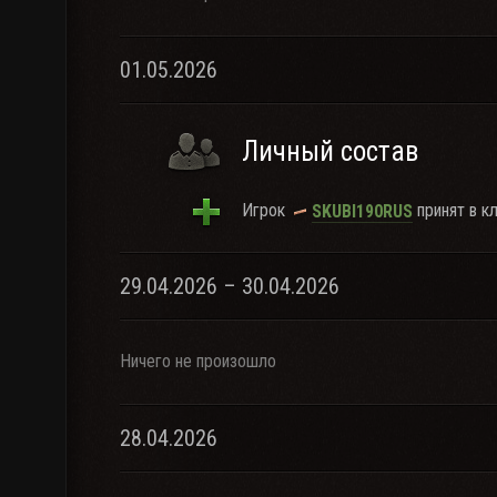
01.05.2026
Личный состав
Игрок
принят в кл
SKUBI190RUS
29.04.2026 – 30.04.2026
Ничего не произошло
28.04.2026