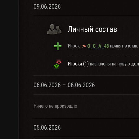
09.06.2026
Личный состав
Игрок
принят в клан.
O_C_A_48
Игроки (1)
назначены на новую дол
06.06.2026 – 08.06.2026
Ничего не произошло
05.06.2026