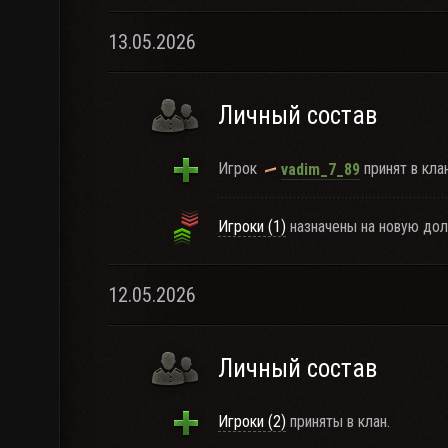
13.05.2026
Личный состав
Игрок
принят в клан
vadim_7_89
Игроки (1)
назначены на новую дол
12.05.2026
Личный состав
Игроки (2)
приняты в клан.