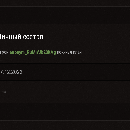
Личный состав
грок
покинул клан.
anonym_RuMiYJk20KAg
17.12.2022
шло