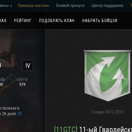
висы
Премиум магазин
Боевой пропуск
Центр поддержки
Реферальная программа
НАЯ
РЕЙТИНГ
ПОДОБРАТЬ КЛАН
НАБРАТЬ БОЙЦОВ
н
IV
III
eSH VI
00
979
аствовали в
Создан
24.12.2010
 28 дней.
[11GTC]
11-ый Гвардейский Танко