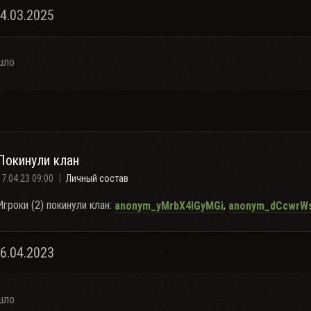
24.03.2025
шло
Покинули клан
17.04.23 09:00
Личный состав
Игроки (2) покинули клан:
,
anonym_yMrbX4lGyMGi
anonym_dCcwrW
16.04.2023
шло