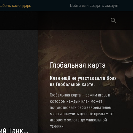
Табель-календарь
Войти
или
создать аккаунт
Везде
Глобальная карта
Клан ещё не участвовал в боях
на Глобальной карте.
Глобальная карта — режим игры, в
котором каждый клан может
почувствовать себя завоевателем
мира и получить ценные призы — от
игрового золота до уникальной
техники!
вый Корпус