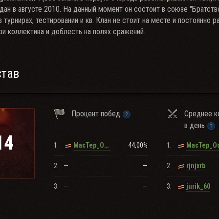
дан в августе 2010. На данный момент он состоит в союзе "Братст
в турнирах, тестировании и кв. Клан не стоит на месте и постоянно р
ри коллектива и доблесть на полях сражений.
став
Процент побед
Среднее к
в день
14
1.
44,00%
1.
MacTep_OdiHo4Ka
MacTep_O
2.
—
—
2.
rjnjxrb
3.
—
—
3.
jurik_60