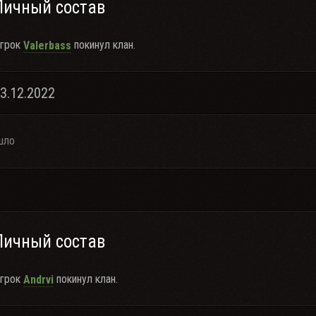
Личный состав
грок
покинул клан.
Valerbass
13.12.2022
шло
Личный состав
грок
покинул клан.
Andrvi