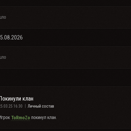
шло
05.08.2026
шло
Покинули клан
25.03.25 16:30
Личный состав
Игрок
покинул клан.
ToRmoZo