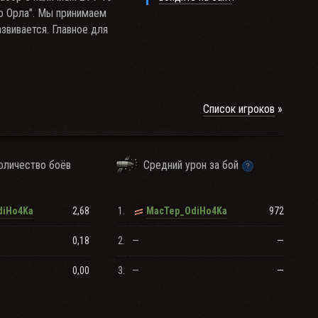
во Орла". Мы принимаем
азвивается. Главное для
Список игроков
оличество боёв
Средний урон за бой
2,68
1.
972
diHo4Ka
MacTep_OdiHo4Ka
0,18
2.
—
—
0,00
3.
—
—