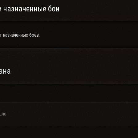
 назначенные бои
т назначенных боёв.
ана
шло