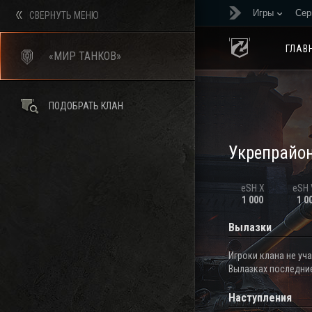
Игры
Сер
СВЕРНУТЬ МЕНЮ
ГЛАВ
«МИР ТАНКОВ»
ПОДОБРАТЬ КЛАН
Укрепрайо
eSH X
eSH V
1 000
1 0
Вылазки
Игроки клана не уч
Вылазках последние
Наступления