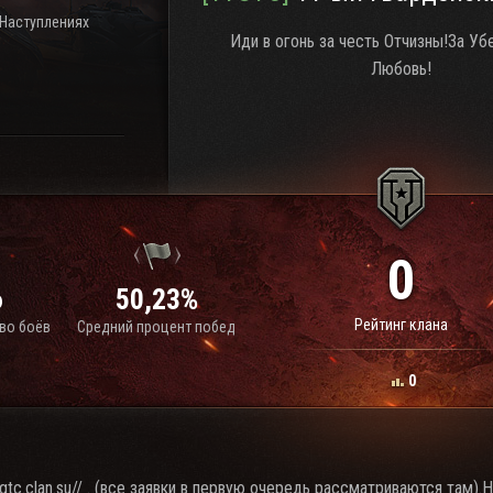
 Наступлениях
Иди в огонь за честь Отчизны!За У
Любовь!
0
6
50,23%
Рейтинг клана
во боёв
Средний процент побед
0
1gtc.clan.su// . (все заявки в первую очередь рассматриваются там)