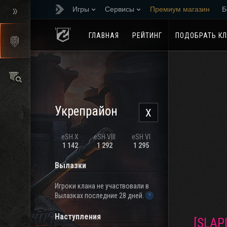
Игры
Сервисы
Премиум магазин
Б
Реферальная програм
ГЛАВНАЯ
РЕЙТИНГ
ПОДОБРАТЬ К
Укрепрайон
X
eSH X
eSH VIII
eSH VI
1 142
1 292
1 295
Вылазки
Игроки клана не участвовали в
Вылазках последние 28 дней.
Наступления
[SLAPI