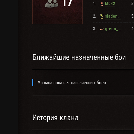
17
1.
5
M0R2
Группа VK
2.
5
sladenkiy_pipiter
Наш сайт/военкомат
заявки на вступление сюда
Ютуб
3.
4
green_worker
TS: slapi.svoice.ru
Второй клан
SL2PI
Ближайшие назначенные бои
У клана пока нет назначенных боёв.
История клана