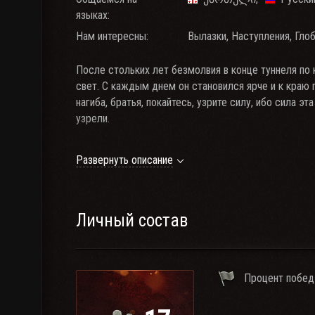
языках:
Нам интересны:
Вылазки, Наступления, Гло
После стольких лет безмолвия в конце туннеля по 
свет. С каждым днем он становился ярче и к краю 
нагиба, братья, покайтесь, узрите силу, ибо сила эт
узрели.
Критерии приема в розовое братство:
Развернуть описание
- 57%+ рандом, 65%+ в КБ/УР, 500+ боев в КБ/УР;
- 3000+ wn8 за последнюю 1000 боев;
- общий wn8 по акку 2100+;
Личный состав
- онлайн 5/7 с 20.00 по 24:00
- техника 10 лвл от 4-х единиц (ср. урона 2500+)
- опыт ротных и командных боев;
Процент побед
- немного мозга (своего или купленного на талоны);
Рабоче-заводская розовая армия манит тебя. Всю д