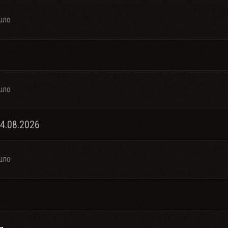
шло
шло
04.08.2026
шло