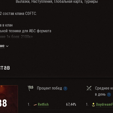
Вылазки, Наступления, Глобальная карта, Турниры
2 состав клана C0FTC.
а в клан
ьной техники для АБС формата
ие 1к боев: 2100к+
 1700+, чиф 1800+,ебр 2000к суммы+)
ние
 и желание развиваться.
лайн
ило - Cперва вошел в ТС , затем вошёл в игру!
став
5-00) МСК 19:00(20:00)
>https://lesta.ru/clans/wot/593368/
Процент побед
Среднее к
в день
38
1.
67,44%
1.
Retfish
DaydreamF