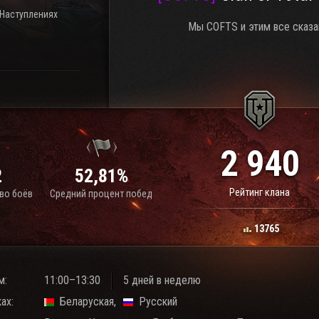
 Наступлениях
Мы COFTS и этим все сказа
2 940
2
52,81%
Рейтинг клана
во боёв
Средний процент побед
13765
м:
11:00–13:30
5 дней в неделю
ах:
Беларуская
Русский