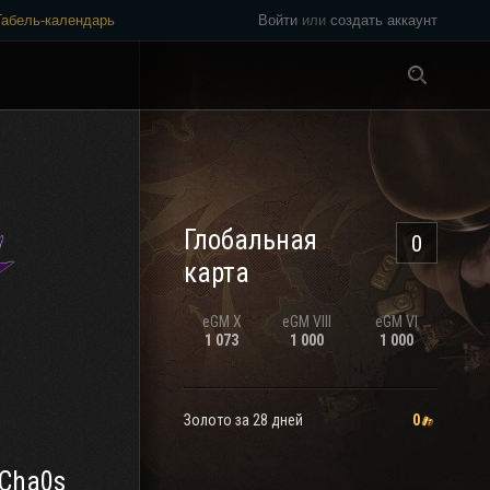
Табель-календарь
Войти
или
создать аккаунт
Везде
Глобальная
0
карта
eGM
X
eGM
VIII
eGM
VI
1 073
1 000
1 000
Золото за 28 дней
0
 Cha0s