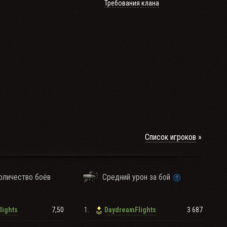
Требования клана
Список игроков
оличество боёв
Средний урон за бой
7,50
1.
3 687
lights
DaydreamFlights