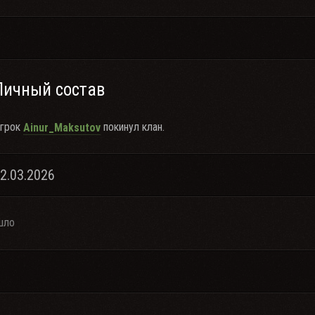
Личный состав
грок
покинул клан.
Ainur_Maksutov
12.03.2026
шло