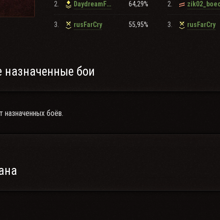
2.
64,29%
2.
DaydreamFlights
zik02_boe
3.
55,95%
3.
rusFarCry
rusFarCry
 назначенные бои
т назначенных боёв.
ана