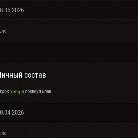
18.05.2026
шло
Личный состав
грок
покинул клан.
YongJi
10.04.2026
шло