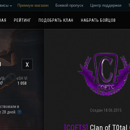
висы
Премиум магазин
Боевой пропуск
Центр поддержки
Реферальная программа
НАЯ
РЕЙТИНГ
ПОДОБРАТЬ КЛАН
НАБРАТЬ БОЙЦОВ
н
X
III
eSH VI
07
1 058
аствовали в
Создан
18.06.2015
 28 дней.
[COFTS]
Clan of T0taI