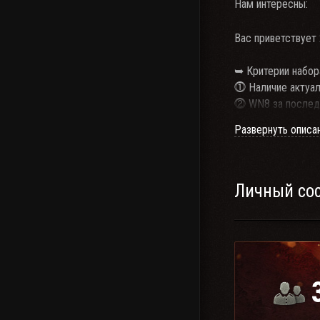
Нам интересны:
Вас приветствует 
➥ Критерии набор
⓵ Наличие актуал
⓶ WN8 за последн
⓷ Урон в АБС(907
Развернуть описа
⓸ Наличие тс
⓹ Умение слушать
⓺ Стабильный он
⓻ У нас есть прав
Личный со
⓼ Праймы DV c (1
Наш первый клан>>