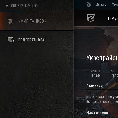
Игры
Сер
СВЕРНУТЬ МЕНЮ
ГЛАВ
«МИР ТАНКОВ»
ПОДОБРАТЬ КЛАН
Укрепрайо
eSH X
eSH V
1 160
1 1
Вылазки
Игроки клана не уч
Вылазках последние
Наступления