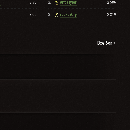
3,75
2.
2 586
c
Antistyler
3,00
3.
2 319
rusFarCry
Все бои