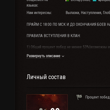
языках:
Нам интересны:
Вылазки, Наступления, Гло
ПРАЙМ С 18:00 ПО МСК И ДО ОКОНЧАНИЯ БОЕВ Н
ПРАВИЛА ВСТУПЛЕНИЯ В КЛАН:
1) Общий процент побед не менее 53%(возможны 
2) Наличие техники в ангаре: от 10 топов для укрепо
Развернуть описание
3) Наличие установленной программы TeamSpeak3 
4) Находясь онлайн в игре, присутствие TeamSpeak
находящихся в онлайне СТРОГО ОБЯЗАТЕЛЬНО!!!
5) Игнорщикам, халявщикам и песочным воинам у на
Личный состав
ОТ ВАС:
Процент побед
Адекватность, дисциплина, строгое и четкое выпол
Мероприятиях, желание и умение играть в команде.