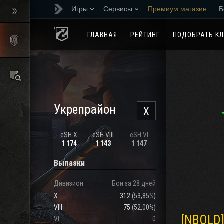
Игры
Сервисы
Премиум магазин
Б
Реферальная програм
ГЛАВНАЯ
РЕЙТИНГ
ПОДОБРАТЬ К
Укрепрайон
X
eSH X
eSH VIII
eSH VI
1 174
1 143
1 147
Вылазки
Дивизион
Бои за 28 дней
X
312
(
53,85%
)
VIII
75
(
52,00%
)
[NBOLD
VI
0