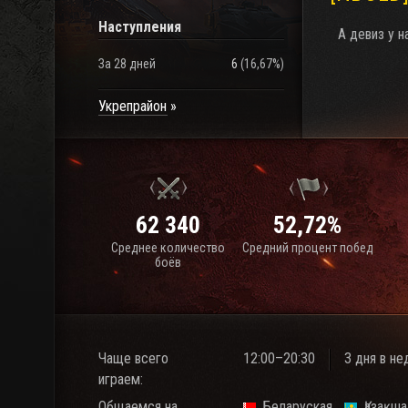
Наступления
А девиз у н
За 28 дней
6
(
16,67%
)
Укрепрайон
62 340
52,72%
Среднее количество
Средний процент побед
боёв
Чаще всего
12:00–20:30
3 дня в н
играем:
Общаемся на
Беларуская
Қазақша