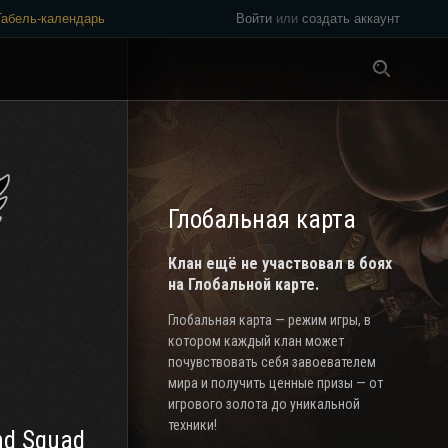
Табель-календарь
Войти
или
создать аккаунт
Везде
Глобальная карта
Клан ещё не участвовал в боях
на Глобальной карте.
Глобальная карта — режим игры, в
котором каждый клан может
почувствовать себя завоевателем
мира и получить ценные призы — от
игрового золота до уникальной
техники!
nd Squad