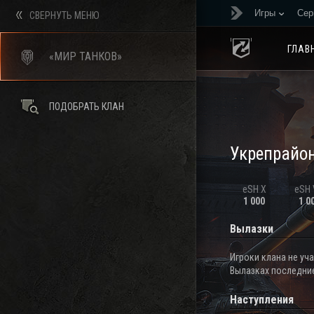
Игры
Сер
СВЕРНУТЬ МЕНЮ
ГЛАВ
«МИР ТАНКОВ»
ПОДОБРАТЬ КЛАН
Укрепрайо
eSH X
eSH V
1 000
1 0
Вылазки
Игроки клана не уч
Вылазках последние
Наступления