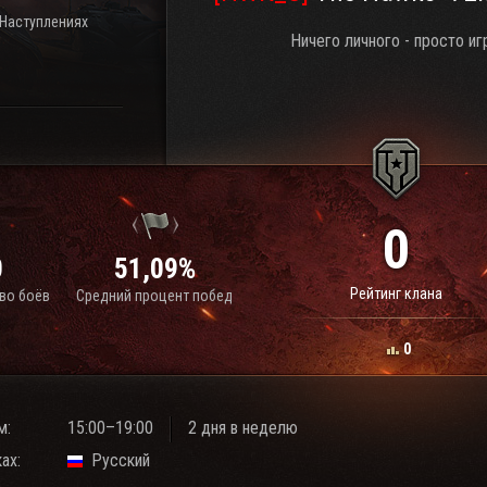
 Наступлениях
Ничего личного - просто иг
0
0
51,09%
Рейтинг клана
во боёв
Средний процент побед
0
м:
15:00–19:00
2 дня в неделю
ах:
Русский