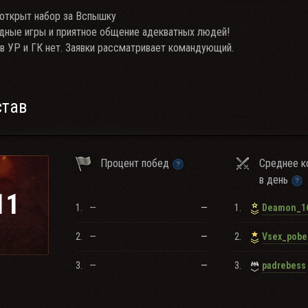
открыт набор за Вспышку
дные игры и приятное общение адекватных людей!
 в УР и ГК нет. Заявки рассматривает командующий.
став
Процент побед
Среднее к
в день
11
1.
—
—
1.
Deamon_1
2.
—
—
2.
Vsex_pob
3.
—
—
3.
padrebess