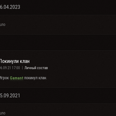
16.04.2023
шло
Покинули клан
06.09.21 17:00
Личный состав
Игрок
покинул клан.
Gamant
05.09.2021
шло