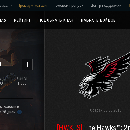
висы
Премиум магазин
Боевой пропуск
Центр поддержки
Реферальная программа
НАЯ
РЕЙТИНГ
ПОДОБРАТЬ КЛАН
НАБРАТЬ БОЙЦОВ
н
I
III
eSH VI
00
1 000
аствовали в
Создан
05.06.2015
 28 дней.
[HWK_S]
The Hawks™: 2