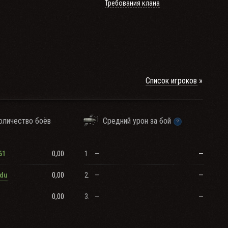
Требования клана
Список игроков
оличество боёв
Средний урон за бой
0,00
1.
—
—
61
0,00
2.
—
—
edu
0,00
3.
—
—