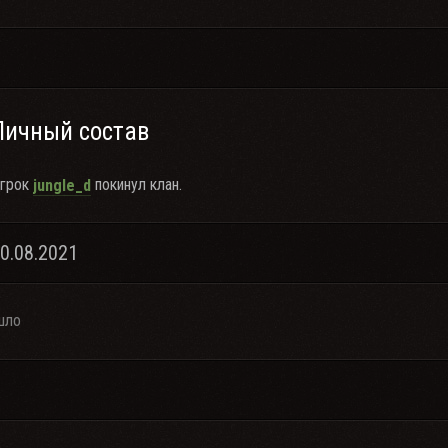
Личный состав
грок
покинул клан.
jungle_d
20.08.2021
шло