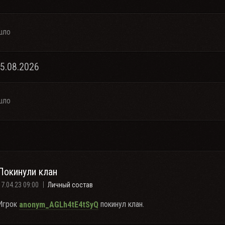
шло
05.08.2026
шло
Покинули клан
17.04.23 09:00
Личный состав
Игрок
покинул клан.
anonym_AGLh4tE4tSyQ