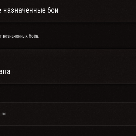
 назначенные бои
т назначенных боёв.
ана
шло