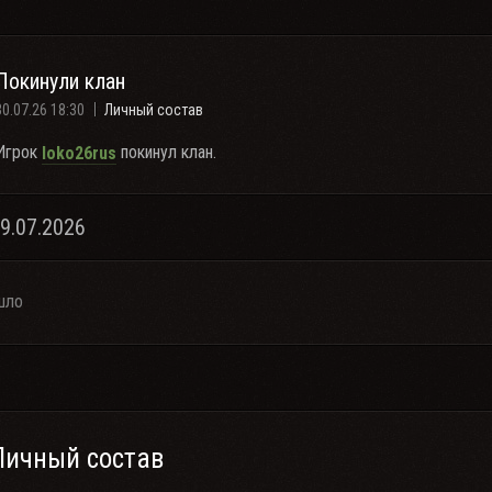
Покинули клан
30.07.26 18:30
Личный состав
Игрок
покинул клан.
loko26rus
29.07.2026
шло
Личный состав