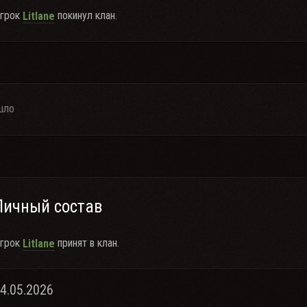
грок
покинул клан.
LitIane
шло
Личный состав
грок
принят в клан.
LitIane
24.05.2026