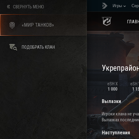
Игры
Сер
СВЕРНУТЬ МЕНЮ
ГЛАВ
«МИР ТАНКОВ»
ПОДОБРАТЬ КЛАН
Укрепрайо
eSH X
eSH V
1 000
1 1
Вылазки
Игроки клана не уч
Вылазках последние
Наступления