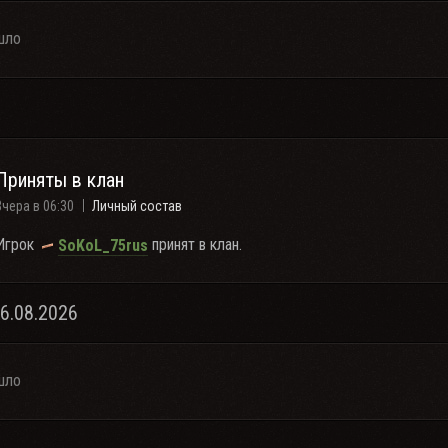
шло
Приняты в клан
Вчера в 06:30
Личный состав
Игрок
принят в клан.
SoKoL_75rus
06.08.2026
шло