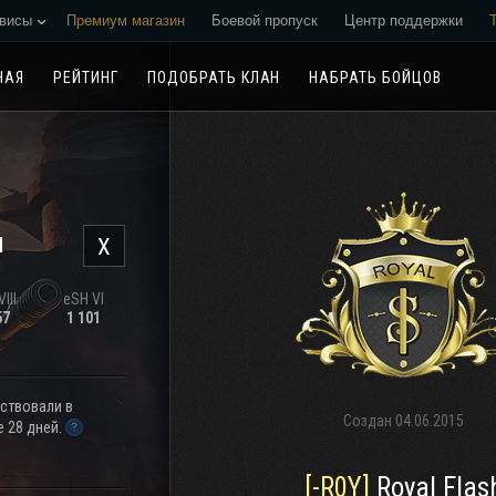
висы
Премиум магазин
Боевой пропуск
Центр поддержки
Реферальная программа
НАЯ
РЕЙТИНГ
ПОДОБРАТЬ КЛАН
НАБРАТЬ БОЙЦОВ
н
X
III
eSH VI
57
1 101
аствовали в
Создан
04.06.2015
 28 дней.
[-R0Y]
Royal Flas