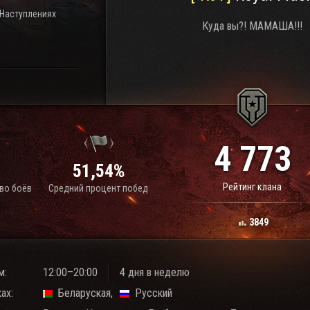
 Наступлениях
Куда вы?! МАМАША!!!
4 773
1
51,54%
Рейтинг клана
во боёв
Средний процент побед
3849
м:
12:00–20:00
4 дня в неделю
ах:
Беларуская
Русский