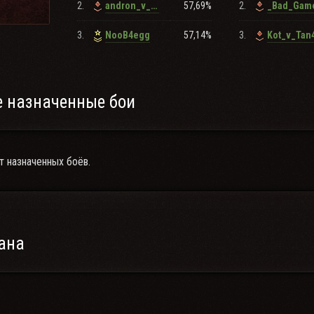
2.
57,69%
2.
andron_v_nockax
_Bad_Gam
3.
57,14%
3.
NooB4egg
Kot_v_Tan
 назначенные бои
т назначенных боёв.
ана