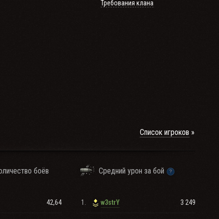
Требования клана
Список игроков
оличество боёв
Средний урон за бой
42,64
1.
3 249
w3strY