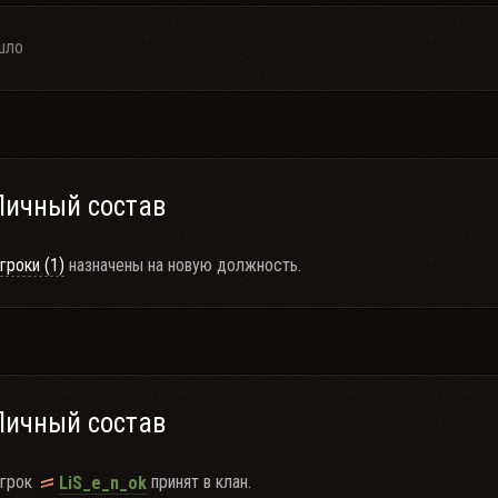
шло
Личный состав
гроки (1)
назначены на новую должность.
Личный состав
грок
принят в клан.
LiS_e_n_ok