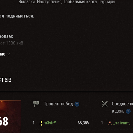
Вылазки, Наступления, Глобальная карта, Турниры
ал подниматься.
рокам:
от 1300 вн8
 и 10 ур.
ние
.
но
✓ то ты можешь без проблем вступить в наши ряды.
став
и силы в клановых мероприятиях .
Процент побед
Среднее к
в день
68
1.
65,38%
1.
w3strY
_seivant_