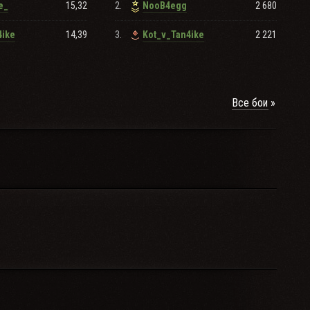
15,32
2.
2 680
e_
NooB4egg
14,39
3.
2 221
4ike
Kot_v_Tan4ike
Все бои