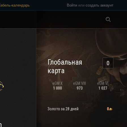
Табель-календарь
Войти
или
создать аккаунт
Везде
Глобальная
0
карта
eGM
X
eGM
VIII
eGM
VI
1 000
973
1 027
Золото за 28 дней
0
h