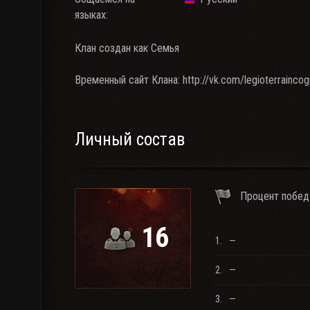
языках:
Клан создан как Семья
Временный сайт Клана: http://vk.com/legioterraincogn
Личный состав
Процент побед
16
1.
—
2.
—
3.
—