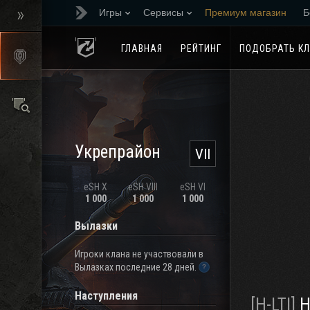
Игры
Сервисы
Премиум магазин
Б
Реферальная програм
ГЛАВНАЯ
РЕЙТИНГ
ПОДОБРАТЬ К
Укрепрайон
VII
eSH X
eSH VIII
eSH VI
1 000
1 000
1 000
Вылазки
Игроки клана не участвовали в
Вылазках последние 28 дней.
Наступления
[H-LTI]
Hyp