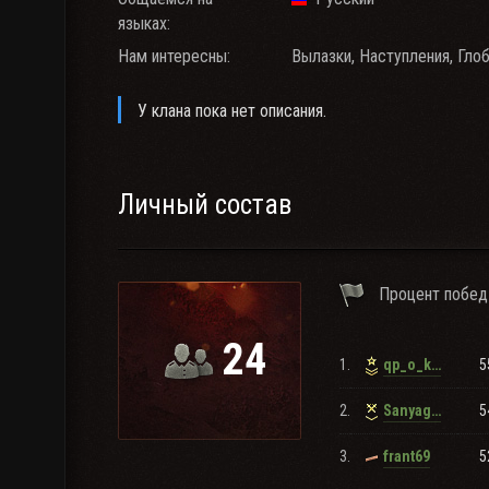
языках:
Нам интересны:
Вылазки, Наступления, Глоб
У клана пока нет описания.
Личный состав
Процент побед
24
1.
5
qp_o_k_y_c
2.
5
Sanyaga86
3.
5
frant69