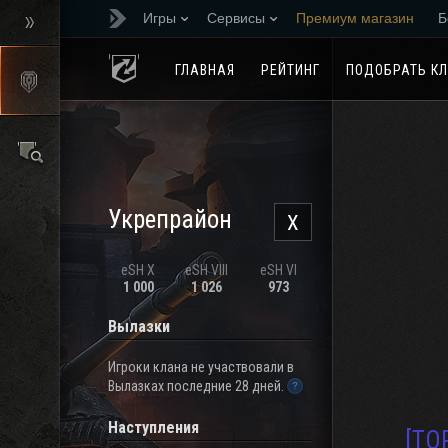
Игры
Сервисы
Премиум магазин
Б
Реферальная програм
ГЛАВНАЯ
РЕЙТИНГ
ПОДОБРАТЬ К
Укрепрайон
X
eSH X
eSH VIII
eSH VI
1 000
1 026
973
Вылазки
Игроки клана не участвовали в
Вылазках последние 28 дней.
Наступления
[TO