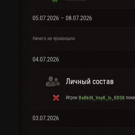
05.07.2026 – 08.07.2026
Ничего не произошло
04.07.2026
Личный состав
Игрок
поки
BaBkiN_VnyK_Is_KRSK
03.07.2026