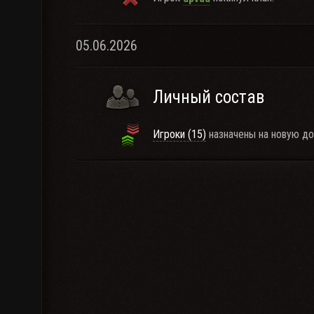
05.06.2026
Личный состав
Игроки (15)
назначены на новую д