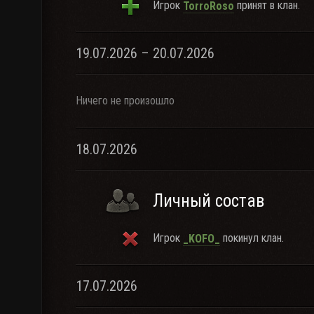
Игрок
принят в клан.
TorroRoso
19.07.2026 – 20.07.2026
Ничего не произошло
18.07.2026
Личный состав
Игрок
покинул клан.
_KOFO_
17.07.2026