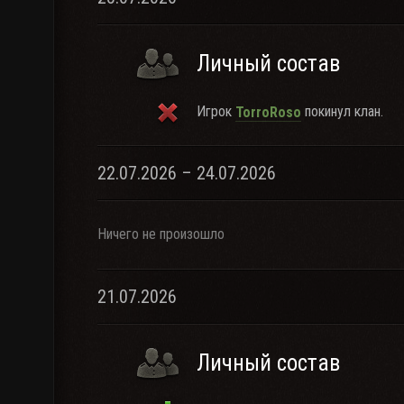
Личный состав
Игрок
покинул клан.
TorroRoso
22.07.2026 – 24.07.2026
Ничего не произошло
21.07.2026
Личный состав