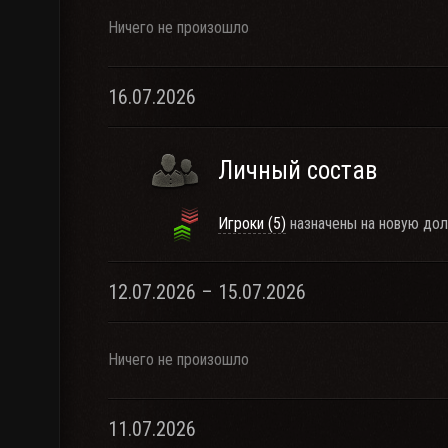
Ничего не произошло
16.07.2026
Личный состав
Игроки (5)
назначены на новую дол
12.07.2026 – 15.07.2026
Ничего не произошло
11.07.2026