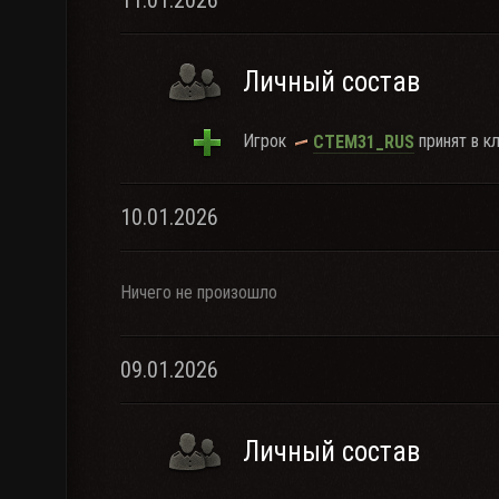
11.01.2026
Личный состав
Игрок
принят в кл
CTEM31_RUS
10.01.2026
Ничего не произошло
09.01.2026
Личный состав