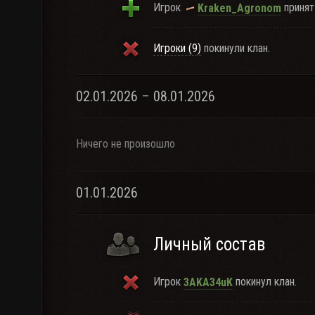
Игрок
принят 
Kraken_Agronom
Игроки (9)
покинули клан.
02.01.2026 – 08.01.2026
Ничего не произошло
01.01.2026
Личный состав
Игрок
покинул клан.
3AKA34uK