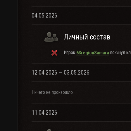
04.05.2026
Личный состав
Игрок
покинул кл
63regionSamara
12.04.2026 – 03.05.2026
Ничего не произошло
11.04.2026