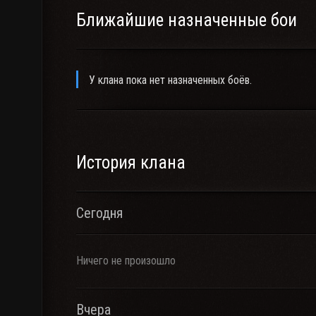
Ближайшие назначенные бои
У клана пока нет назначенных боёв.
История клана
Сегодня
Ничего не произошло
Вчера