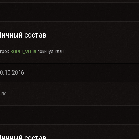
Личный состав
грок
покинул клан.
SOPLI_VITRI
10.10.2016
шло
Личный состав