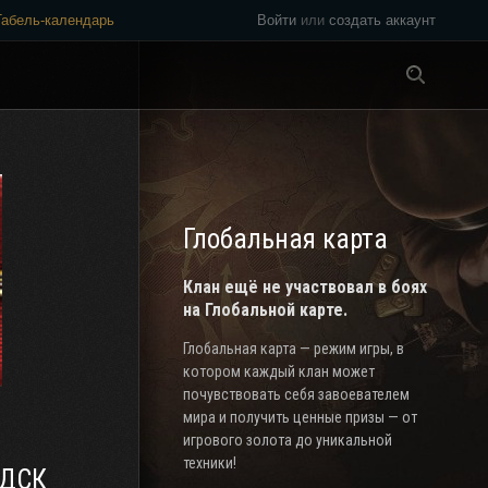
Табель-календарь
Войти
или
создать аккаунт
Везде
Глобальная карта
Клан ещё не участвовал в боях
на Глобальной карте.
Глобальная карта — режим игры, в
котором каждый клан может
почувствовать себя завоевателем
мира и получить ценные призы — от
игрового золота до уникальной
техники!
 ДСК