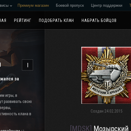
висы
Премиум магазин
Боевой пропуск
Центр поддержки
Реферальная программа
НАЯ
РЕЙТИНГ
ПОДОБРАТЬ КЛАН
НАБРАТЬ БОЙЦОВ
н
I
ажался за
м игры, в
ут развивать свою
езервы,
Создан
24.02.2015
тивность клана в
[MDSK]
Мозырский