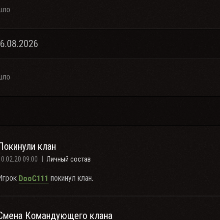
шло
06.08.2026
шло
Покинули клан
10.02.20 09:00
Личный состав
Игрок
покинул клан.
DooC111
Смена Командующего клана