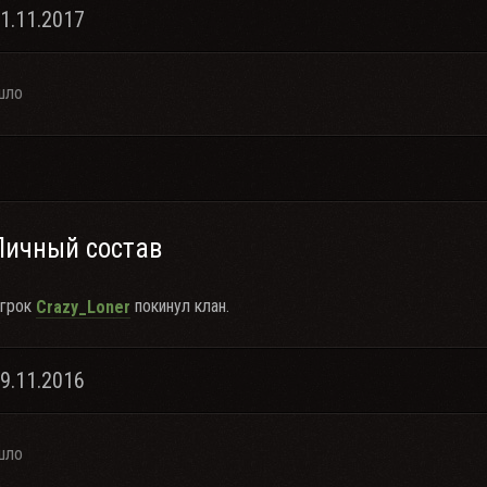
21.11.2017
шло
Личный состав
грок
покинул клан.
Crazy_Loner
29.11.2016
шло