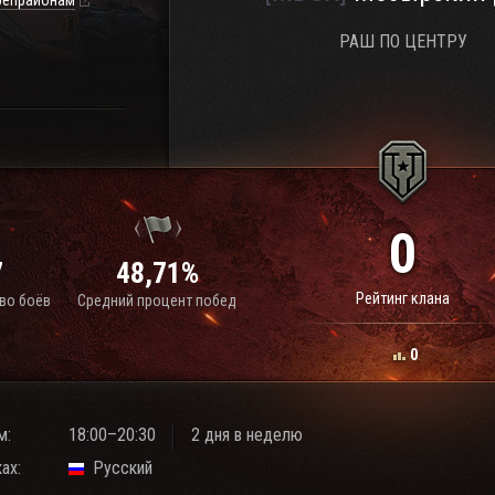
репрайонам
РАШ ПО ЦЕНТРУ
0
7
48,71%
Рейтинг клана
во боёв
Средний процент побед
0
м:
18:00–20:30
2 дня в неделю
ах:
Русский