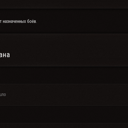
т назначенных боёв.
ана
шло