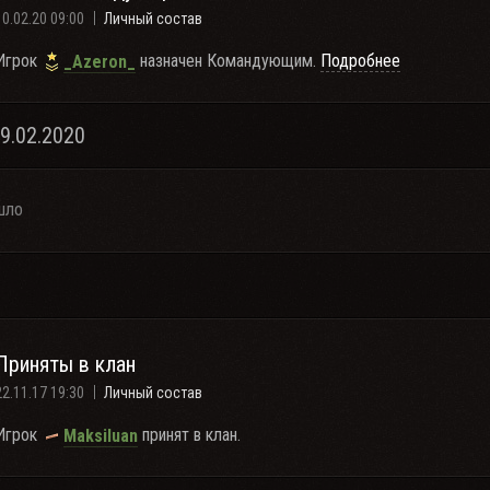
10.02.20 09:00
Личный состав
Игрок
назначен Командующим.
Подробнее
_Azeron_
09.02.2020
шло
Приняты в клан
22.11.17 19:30
Личный состав
Игрок
принят в клан.
Maksiluan