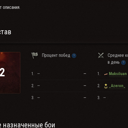
т описания.
став
Процент побед
Среднее к
в день
2
1.
—
—
1.
Maksiluan
2.
—
—
2.
_Azeron_
3.
—
—
3.
—
 назначенные бои