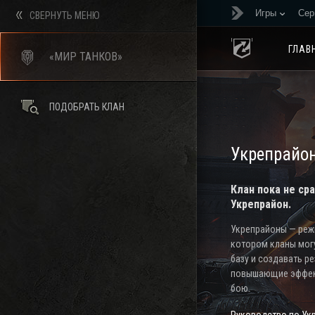
Игры
Сер
СВЕРНУТЬ МЕНЮ
ГЛАВ
«МИР ТАНКОВ»
ПОДОБРАТЬ КЛАН
Укрепрайо
Клан пока не ср
Укрепрайон.
Укрепрайоны — режи
котором кланы мог
базу и создавать р
повышающие эффек
бою.