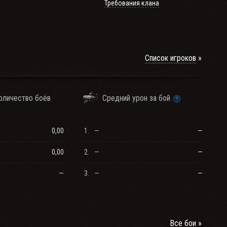
Требования клана
Список игроков
оличество боёв
Средний урон за бой
0,00
1.
—
—
0,00
2.
—
—
—
3.
—
—
Все бои