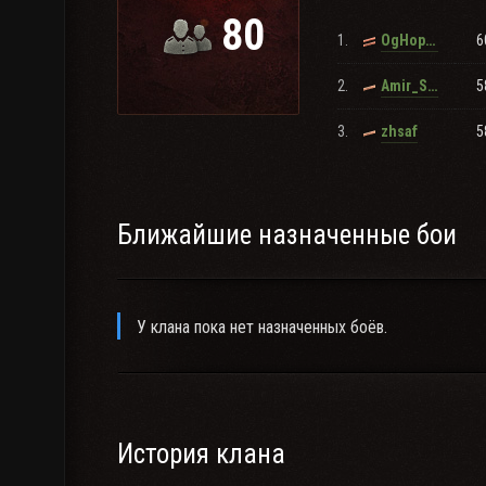
80
1.
6
OgHopykuu
2.
5
Amir_Skalletla
3.
5
zhsaf
Ближайшие назначенные бои
У клана пока нет назначенных боёв.
История клана