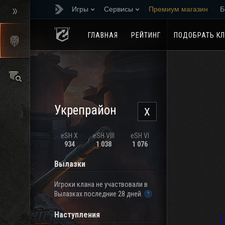
Игры
Сервисы
Премиум магазин
Б
Реферальная програм
ГЛАВНАЯ
РЕЙТИНГ
ПОДОБРАТЬ К
Укрепрайон
X
eSH X
eSH VIII
eSH VI
934
1 038
1 076
Вылазки
Игроки клана не участвовали в
Вылазках последние 28 дней.
Наступления
[