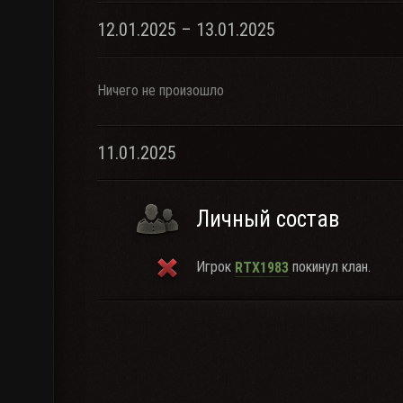
12.01.2025 – 13.01.2025
Ничего не произошло
11.01.2025
Личный состав
Игрок
покинул клан.
RTX1983