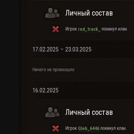
Личный состав
Игрок
покинул клан.
red_track_
17.02.2025 – 23.03.2025
Ничего не произошло
16.02.2025
Личный состав
Игрок
покинул клан.
Gleb_6446