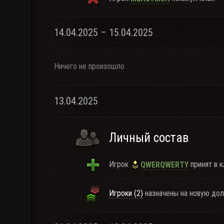
14.04.2025 – 15.04.2025
Ничего не произошло
13.04.2025
Личный состав
Игрок
принят в к
QWERQWERTY
Игроки (2)
назначены на новую дол