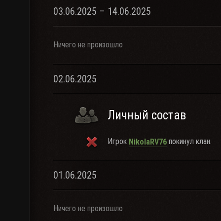
03.06.2025 – 14.06.2025
Ничего не произошло
02.06.2025
Личный состав
Игрок
покинул клан.
NikolaRV76
01.06.2025
Ничего не произошло