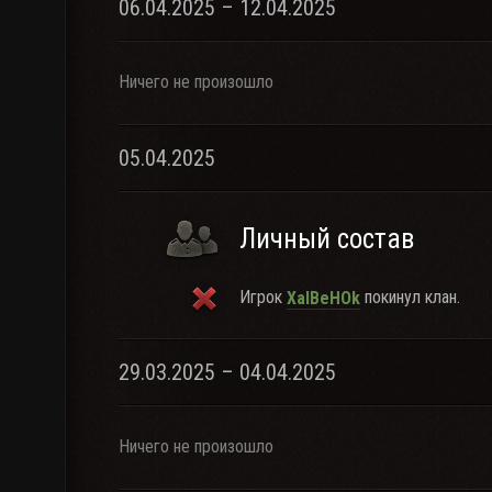
06.04.2025 – 12.04.2025
Ничего не произошло
05.04.2025
Личный состав
Игрок
покинул клан.
XalBeHOk
29.03.2025 – 04.04.2025
Ничего не произошло