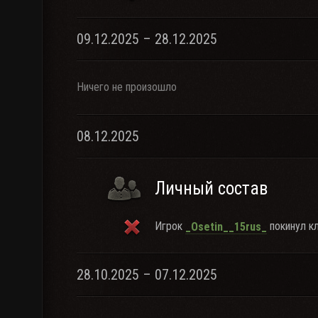
09.12.2025 – 28.12.2025
Ничего не произошло
08.12.2025
Личный состав
Игрок
покинул кл
_Osetin__15rus_
28.10.2025 – 07.12.2025