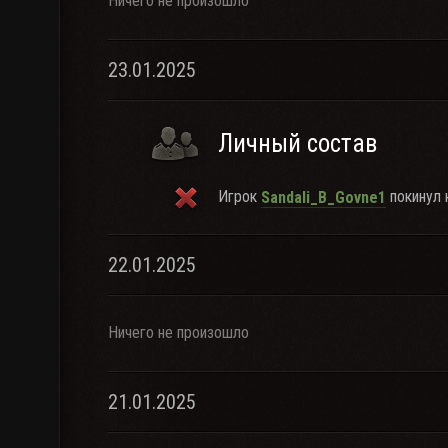
Ничего не произошло
23.01.2025
Личный состав
Игрок
покинул 
Sandali_B_Govne1
22.01.2025
Ничего не произошло
21.01.2025