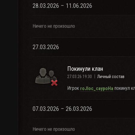
28.03.2026 – 11.06.2026
Ничего не произошло
27.03.2026
Покинули клан
27.03.26 19:30
Личный состав
Игрок
покинул кл
roJloc_caypoHa
07.03.2026 – 26.03.2026
Ничего не произошло