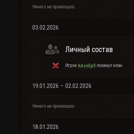
Ничего не произошло
03.02.2026
Личный состав
Игрок
покинул клан.
kAcnEpS
19.01.2026 – 02.02.2026
Ничего не произошло
18.01.2026