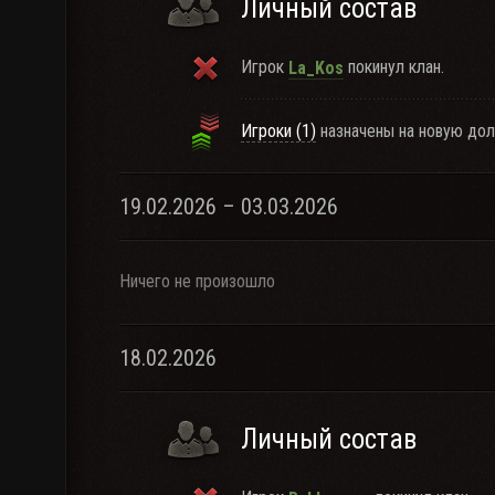
Личный состав
Игрок
покинул клан.
La_Kos
Игроки (1)
назначены на новую дол
19.02.2026 – 03.03.2026
Ничего не произошло
18.02.2026
Личный состав