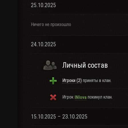
25.10.2025
Ничего не произошло
24.10.2025
Личный состав
Игроки (2)
приняты в клан.
Игрок
покинул клан.
INIova
15.10.2025 – 23.10.2025