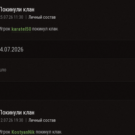
Покинули клан
25.07.26 11:30
Личный состав
Игрок
покинул клан.
karatel50
24.07.2026
шло
Покинули клан
12.07.26 19:30
Личный состав
Игрок
покинул клан.
KostyanNik