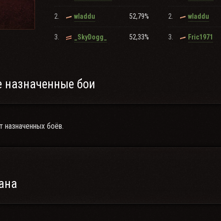
ла названа причина отсутствия или командир клана или его заместит
2.
52,79%
2.
wladdu
wladdu
аран
3.
52,33%
3.
_SkyDogg_
Fric1971
 назначенные бои
т назначенных боёв.
ана