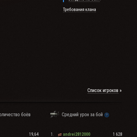
Требования клана
 основного сервера
енно наступления, в
готовки резервов для
Список игроков
оличество боёв
Средний урон за бой
ий
19,64
1.
1 628
andrei2812000
 10 дней удаляются с