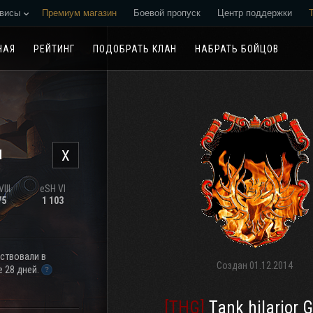
висы
Премиум магазин
Боевой пропуск
Центр поддержки
Реферальная программа
НАЯ
РЕЙТИНГ
ПОДОБРАТЬ КЛАН
НАБРАТЬ БОЙЦОВ
н
X
III
eSH VI
75
1 103
аствовали в
Создан
01.12.2014
 28 дней.
[THG]
Tank hilarior 