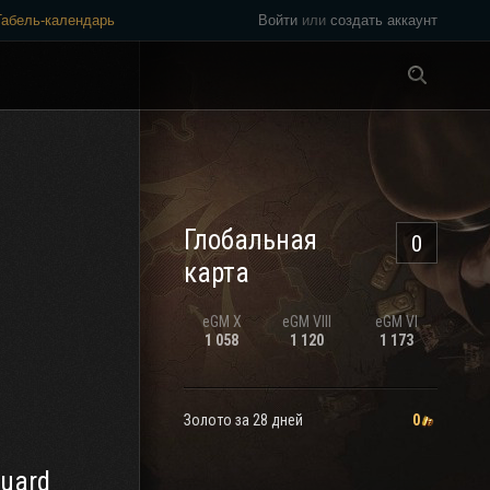
Табель-календарь
Войти
или
создать аккаунт
Везде
Глобальная
0
карта
eGM
X
eGM
VIII
eGM
VI
1 058
1 120
1 173
Золото за 28 дней
0
Guard