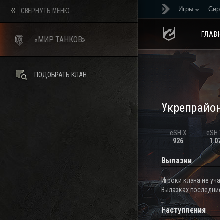
Игры
Сер
СВЕРНУТЬ МЕНЮ
ГЛАВ
«МИР ТАНКОВ»
ПОДОБРАТЬ КЛАН
Укрепрайо
eSH X
eSH V
926
1 0
Вылазки
Игроки клана не уч
Вылазках последние
Наступления