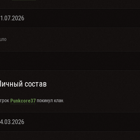
11.07.2026
шло
Личный состав
грок
покинул клан.
Punkcore37
14.03.2026