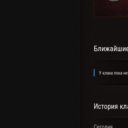
клана (если не бы
предупреждены з
Ближайшие
У клана пока не
История кл
Сегодня