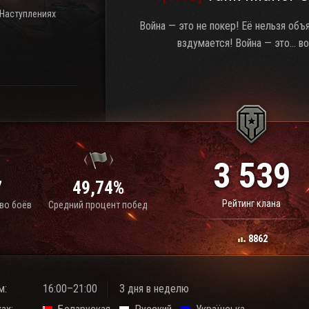
 Наступлениях
Война — это не покер! Её нельзя объ
вздумается! Война — это... во
3 539
7
49,74%
Рейтинг клана
во боёв
Средний процент побед
8862
м:
16:00–21:00
3 дня в неделю