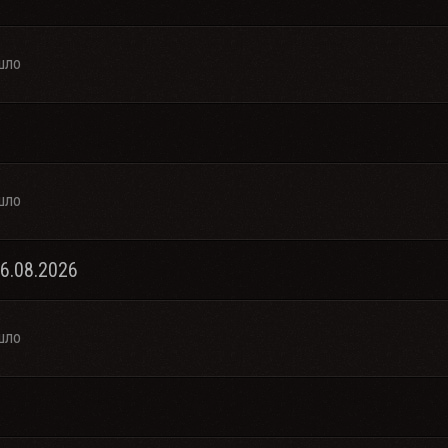
шло
шло
06.08.2026
шло