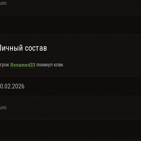
шло
Личный состав
грок
покинул клан.
Renamed33
20.02.2026
шло