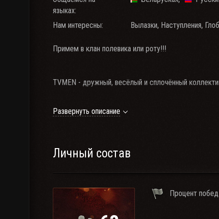
языках:
Нам интересны:
Вылазки, Наступления, Гло
Примем в клан полевика или роту!!!
TVMEN - дружный, весёлый и сплочённый коллектив
Развернуть описание
Каждый день играем - Наступление и АБС. Каждую
играх.
Мы участвуем во всех ивентах
Каждый день с 19:00 и до 01:00 включаются клано
Личный состав
Наш первый клан
TELEK
Процент побед
Если вы не собираетесь играть в команде и устана
тратьте наше и своё время!!!