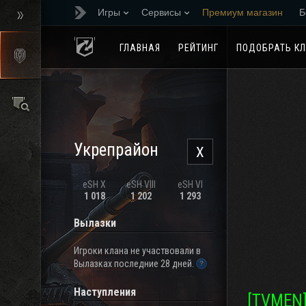
Игры
Сервисы
Премиум магазин
Б
Реферальная програм
ГЛАВНАЯ
РЕЙТИНГ
ПОДОБРАТЬ К
Укрепрайон
X
eSH X
eSH VIII
eSH VI
1 018
1 202
1 293
Вылазки
Игроки клана не участвовали в
Вылазках последние 28 дней.
Наступления
[TVMEN