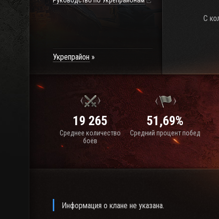
Руководство по Укрепрайонам
С ко
Укрепрайон
19 265
51,69%
Среднее количество
Средний процент побед
боёв
Информация о клане не указана.