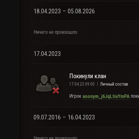
18.04.2023 – 05.08.2026
Ничего не произошло
17.04.2023
Покинули клан
17.04.23 09:00
Личный состав
Игрок
поки
anonym_j6JqLtiuYmPA
09.07.2016 – 16.04.2023
Ничего не произошло