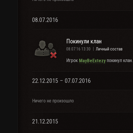
08.07.2016
Покинули клан
08.07.16 13:30
Личный состав
Игрок
покинул клан.
MayBeExtezy
22.12.2015 – 07.07.2016
Ничего не произошло
21.12.2015