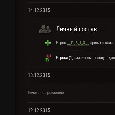
14.12.2015
Личный состав
Игрок
принят в клан.
__P_S_l_X__
Игроки (1)
назначены на новую дол
13.12.2015
Ничего не произошло
12.12.2015