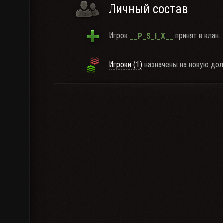
Личный состав
Игрок
принят в клан.
__P_S_l_X__
Игроки (1)
назначены на новую дол