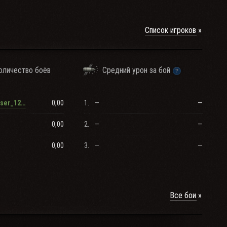
Список игроков
оличество боёв
Средний урон за бой
0,00
1.
—
—
RenamedUser_120796
0,00
2.
—
—
0,00
3.
—
—
Все бои