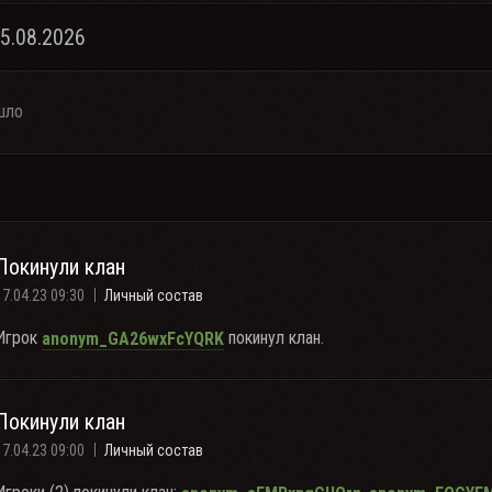
05.08.2026
шло
Покинули клан
17.04.23 09:30
Личный состав
Игрок
покинул клан.
anonym_GA26wxFcYQRK
Покинули клан
17.04.23 09:00
Личный состав