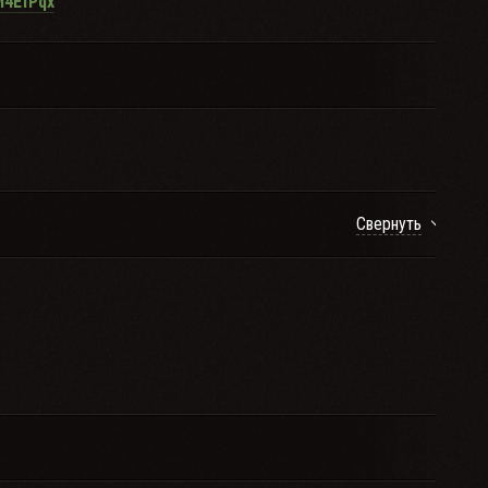
4EfPqx
Свернуть