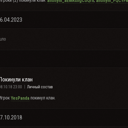
Игроки (2) покинули клан:
,
anonym_aEMRxngCUQrn
anonym_FQCYFM
16.04.2023
шло
Покинули клан
08.10.18 23:00
Личный состав
Игрок
покинул клан.
YesPanda
07.10.2018