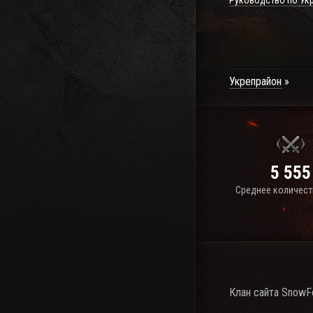
Руководство по Ук
Укрепрайон
5 555
Среднее количест
Клан сайта SnowFo