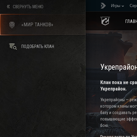
Игры
Сер
СВЕРНУТЬ МЕНЮ
ГЛАВ
«МИР ТАНКОВ»
ПОДОБРАТЬ КЛАН
Укрепрайо
Клан пока не ср
Укрепрайон.
Укрепрайоны — режи
котором кланы мог
базу и создавать р
повышающие эффек
бою.