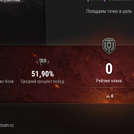
репрайонам
Попадаем точно в цель
0
51,90%
Рейтинг клана
во боёв
Средний процент побед
0
rum.ru.