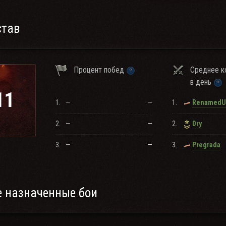
став
Процент побед
Среднее к
в день
11
1.
—
—
1.
2.
—
—
2.
Dry
3.
—
—
3.
Pregrada
 назначенные бои