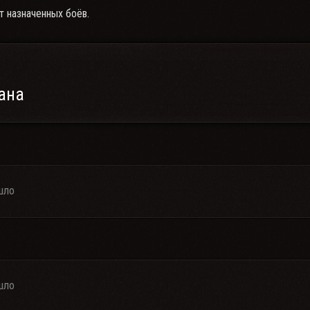
т назначенных боёв.
ана
шло
шло