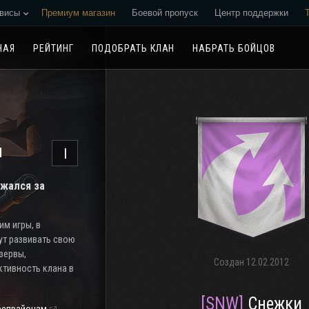
висы
Премиум магазин
Боевой пропуск
Центр поддержки
Реферальная программа
НАЯ
РЕЙТИНГ
ПОДОБРАТЬ КЛАН
НАБРАТЬ БОЙЦОВ
н
I
ажался за
м игры, в
ут развивать свою
езервы,
Создан
12.02.2012
тивность клана в
[SNW]
Снежки