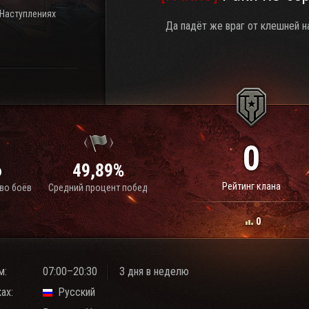
 Наступлениях
Да падёт же враг от клешней на
0
6
49,89%
Рейтинг клана
во боёв
Средний процент побед
0
м:
07:00–20:30
3 дня в неделю
ах:
Русский