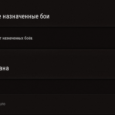
 назначенные бои
т назначенных боёв.
ана
шло