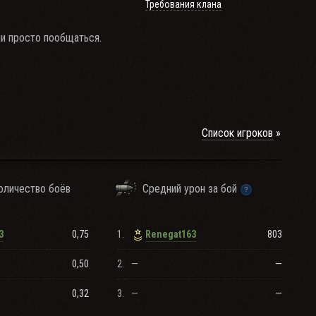
Требования клана
ли просто пообщаться.
Список игроков
оличество боёв
Средний урон за бой
0,75
1.
803
3
Renegat163
0,50
2.
—
—
0,32
3.
—
—