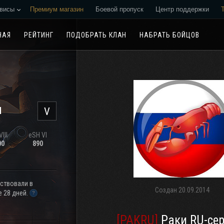
висы
Премиум магазин
Боевой пропуск
Центр поддержки
Реферальная программа
НАЯ
РЕЙТИНГ
ПОДОБРАТЬ КЛАН
НАБРАТЬ БОЙЦОВ
н
V
III
eSH VI
00
890
аствовали в
Создан
20.09.2014
 28 дней.
[PAKRU]
Раки RU-се