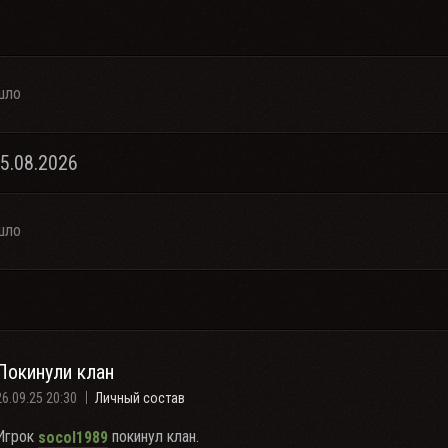
шло
05.08.2026
шло
Покинули клан
26.09.25 20:30
Личный состав
Игрок
покинул клан.
socol1989