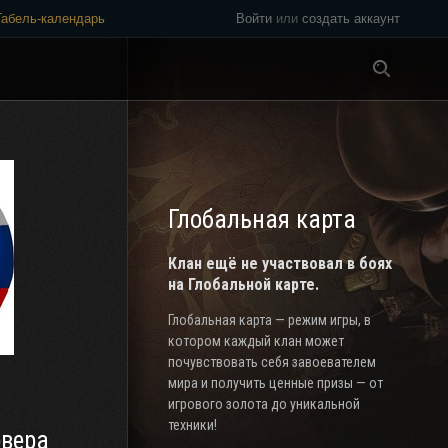
Табель-календарь
Войти
или
создать аккаунт
Везде
Глобальная карта
Клан ещё не участвовал в боях
на Глобальной карте.
Глобальная карта — режим игры, в
котором каждый клан может
почувствовать себя завоевателем
мира и получить ценные призы — от
игрового золота до уникальной
техники!
рвера