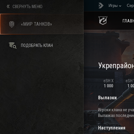
Игры
Сер
СВЕРНУТЬ МЕНЮ
ГЛАВ
«МИР ТАНКОВ»
ПОДОБРАТЬ КЛАН
Укрепрайо
eSH X
eSH V
1 000
1 0
Вылазки
Игроки клана не уч
Вылазках последние
Наступления