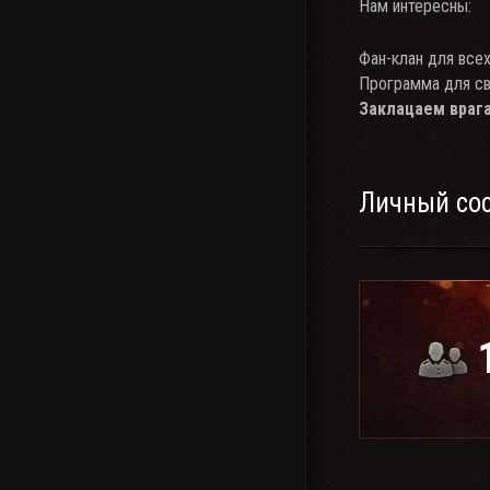
Нам интересны:
Фан-клан для все
Программа для свя
Заклацаем врага
Личный со