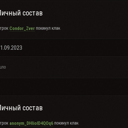
Личный состав
грок
покинул клан.
Condor_Zver
21.09.2023
шло
Личный состав
грок
покинул клан.
anonym_DHIioID4QOq6