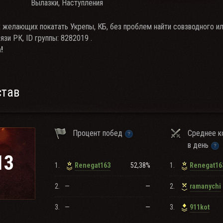
Вылазки, Наступления
х желающих покатать Укрепы, КБ, без проблем найти совзводного и
зи РК, ID группы: 8282019 .
!
став
Процент побед
Среднее к
в день
13
1.
52,38%
1.
Renegat163
Renegat16
2.
—
—
2.
ramanychi
3.
—
—
3.
911kot