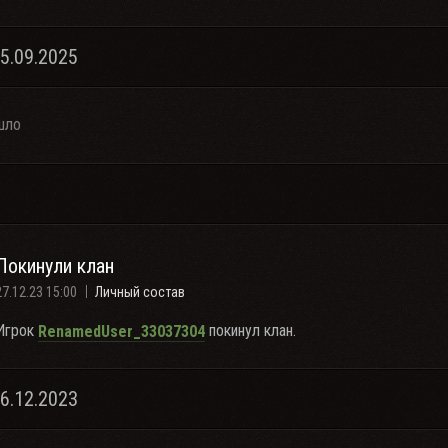
25.09.2025
шло
Покинули клан
27.12.23 15:00
Личный состав
Игрок
покинул клан.
RenamedUser_33037304
26.12.2023