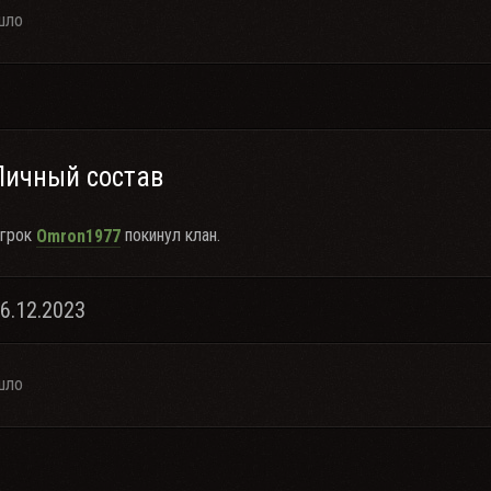
шло
Личный состав
грок
покинул клан.
Omron1977
16.12.2023
шло