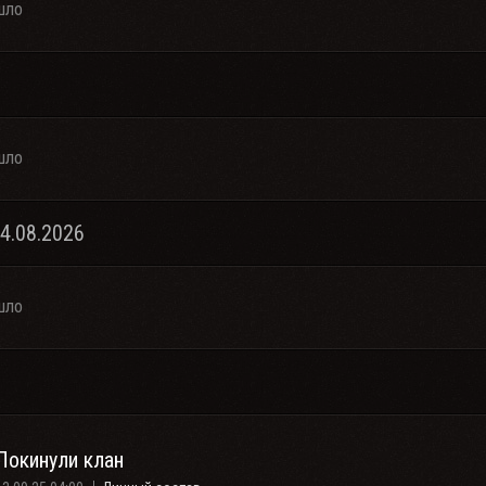
шло
шло
04.08.2026
шло
Покинули клан