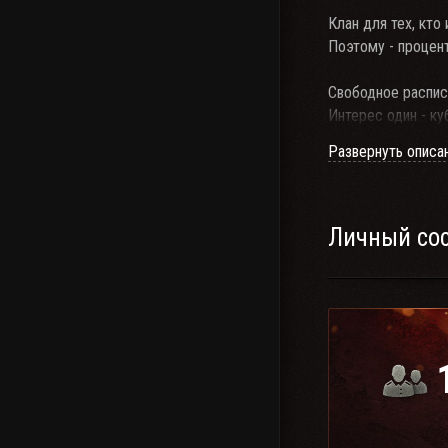
Клан для тех, кто
Поэтому - процен
Свободное распис
Интерес один - ку
Для этого обязате
Развернуть описа
неделю.
Время для включе
Взводная игра при
Взводная игра - т
Личный со
Связь - в клиентс