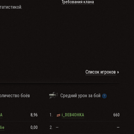
Требования клана
татистикой.
имум 500 кубиков в
я тех, кто их любит.
Список игроков
оличество боёв
Средний урон за бой
8,96
1.
660
KA
i_DEB4OHKA
0,00
2.
—
—
die