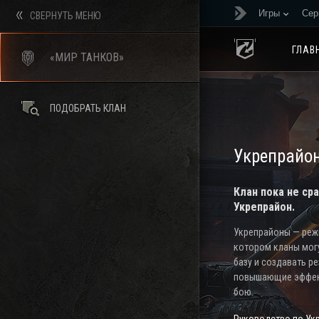
Игры
Сер
СВЕРНУТЬ МЕНЮ
ГЛАВ
«МИР ТАНКОВ»
ПОДОБРАТЬ КЛАН
Укрепрайо
Клан пока не ср
Укрепрайон.
Укрепрайоны — режи
котором кланы мог
базу и создавать р
повышающие эффек
бою.