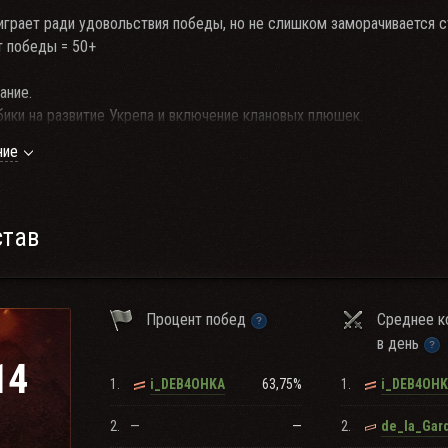
 играет ради удовольствия победы, но не слишком заморачивается с
т победы = 50+
ание.
бики на развитие Укрепа и включение клановых плюшек.
льно наличие хотя бы одной "десятки" и желание зарабатывать мин
ние
ния резервов определяет тот, кто заработал кубиков больше всех.
ветствуется, самообучение - желательно, участие в тренировках - дл
олько со связью!
став
ком чате и клановом разделе на сайте ВГ.
Процент побед
Среднее к
в день
14
1.
63,75%
1.
i_DEB4OHKA
i_DEB4OH
2.
—
—
2.
de_la_Gar