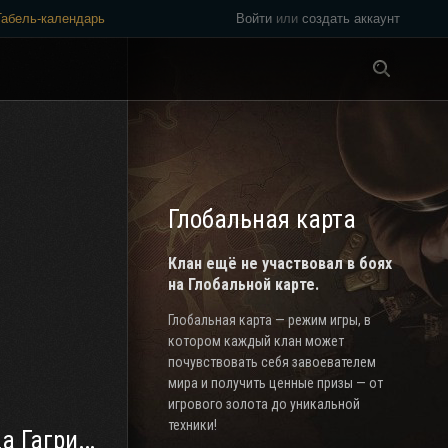
Табель-календарь
Войти
или
создать аккаунт
Везде
Глобальная карта
Клан ещё не участвовал в боях
на Глобальной карте.
Глобальная карта — режим игры, в
котором каждый клан может
почувствовать себя завоевателем
мира и получить ценные призы — от
игрового золота до уникальной
техники!
 Гагрида