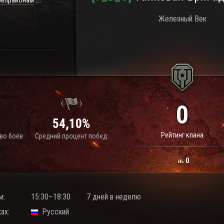
репрайонам
Железный Век
0
54,10%
Рейтинг клана
во боёв
Средний процент побед
0
м:
15:30–18:30
7 дней в неделю
ах:
Русский