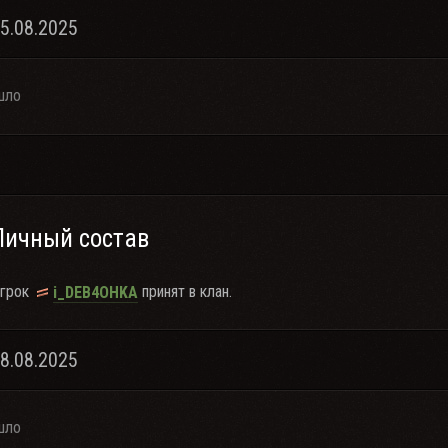
25.08.2025
шло
Личный состав
грок
принят в клан.
i_DEB4OHKA
18.08.2025
шло