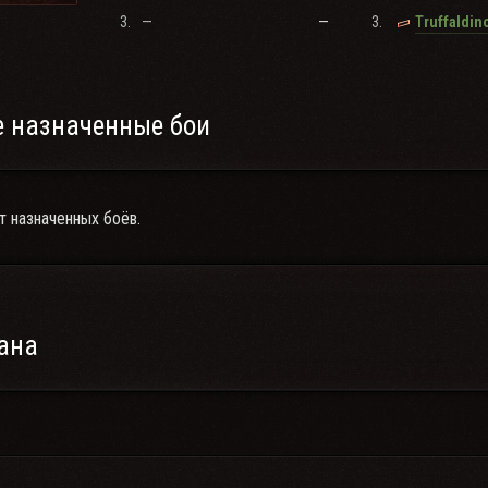
3.
—
—
3.
Truffaldin
 назначенные бои
т назначенных боёв.
ана