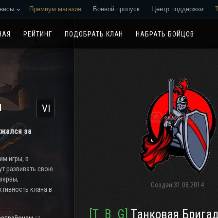
висы
Премиум магазин
Боевой пропуск
Центр поддержки
Реферальная программа
НАЯ
РЕЙТИНГ
ПОДОБРАТЬ КЛАН
НАБРАТЬ БОЙЦОВ
н
VI
ажался за
м игры, в
ут развивать свою
езервы,
Создан
31.08.2014
тивность клана в
[T_B_G]
Танковая Бригада