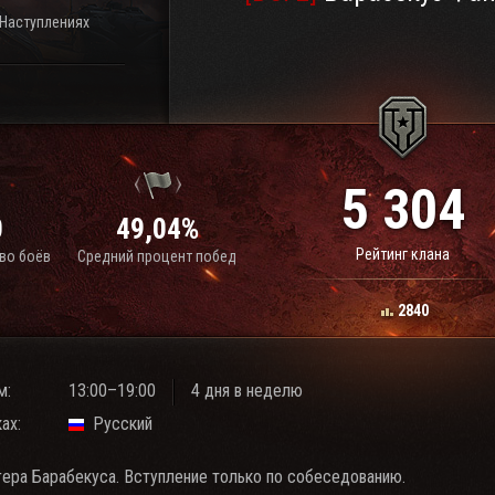
 Наступлениях
5 304
0
49,04%
Рейтинг клана
во боёв
Средний процент побед
2840
м:
13:00–19:00
4 дня в неделю
ах:
Русский
гера Барабекуса. Вступление только по собеседованию.