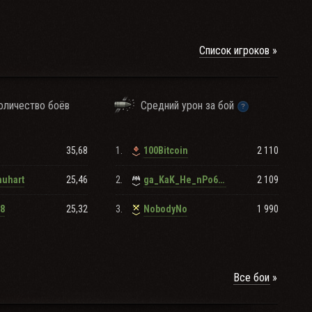
Список игроков
оличество боёв
Средний урон за бой
35,68
1.
2 110
100Bitcoin
25,46
2.
2 109
huhart
ga_KaK_He_nPo6uJI_102
25,32
3.
1 990
78
NobodyNo
Все бои