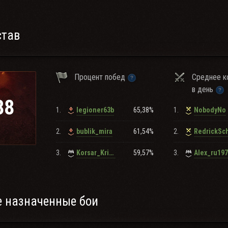
став
Процент побед
Среднее к
в день
88
1.
65,38%
1.
legioner63b
NobodyNo
2.
61,54%
2.
bublik_mira
RedrickSc
3.
59,57%
3.
Korsar_Krimea
Alex_ru19
 назначенные бои