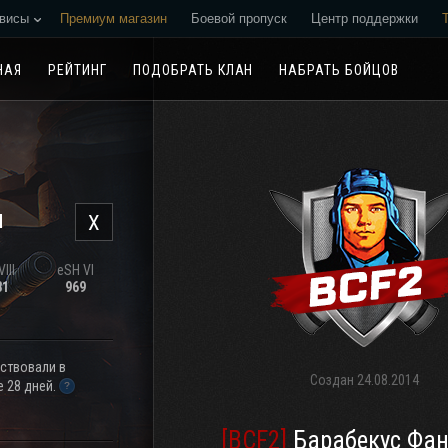
висы
Премиум магазин
Боевой пропуск
Центр поддержки
Реферальная программа
НАЯ
РЕЙТИНГ
ПОДОБРАТЬ КЛАН
НАБРАТЬ БОЙЦОВ
н
X
III
eSH VI
31
969
аствовали в
Создан
24.08.2014
 28 дней.
[BCF2]
Барабекус Фан