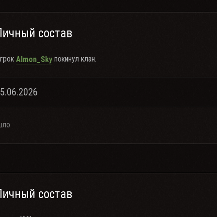
Личный состав
грок
покинул клан.
Almon_Sky
25.06.2026
шло
Личный состав