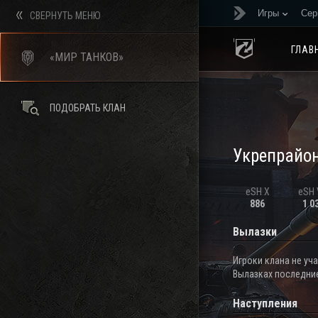
Игры
Сер
СВЕРНУТЬ МЕНЮ
ГЛАВ
«МИР ТАНКОВ»
ПОДОБРАТЬ КЛАН
Укрепрайо
eSH X
eSH V
886
1 0
Вылазки
Игроки клана не уч
Вылазках последние
Наступления