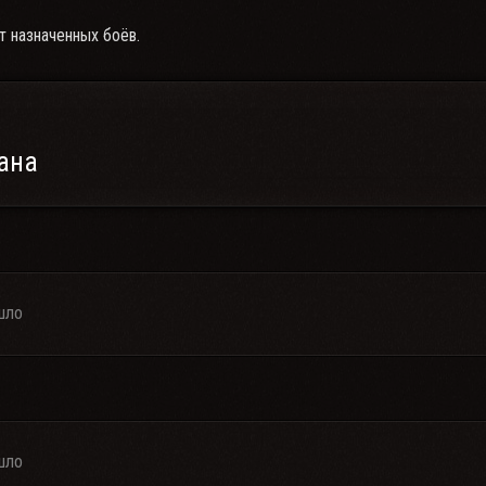
т назначенных боёв.
ана
шло
шло