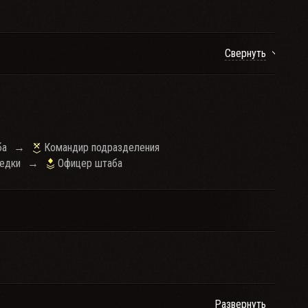
Свернуть
ба
→
Командир подразделения
едки
→
Офицер штаба
Развернуть