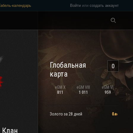
Табель-календарь
Войти
или
создать аккаунт
Везде
Глобальная
0
карта
eGM
X
eGM
VIII
eGM
VI
811
1 011
959
Золото за 28 дней
0
 Клан