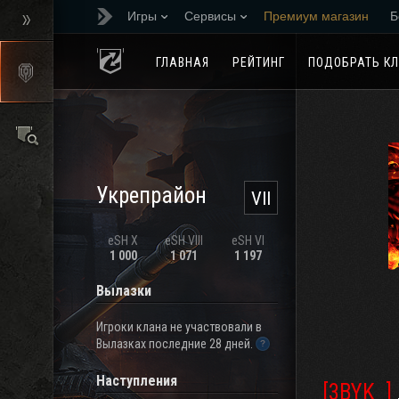
Игры
Сервисы
Премиум магазин
Б
Реферальная програм
ГЛАВНАЯ
РЕЙТИНГ
ПОДОБРАТЬ К
Укрепрайон
VII
eSH X
eSH VIII
eSH VI
1 000
1 071
1 197
Вылазки
Игроки клана не участвовали в
Вылазках последние 28 дней.
Наступления
[3BYK_]
Д