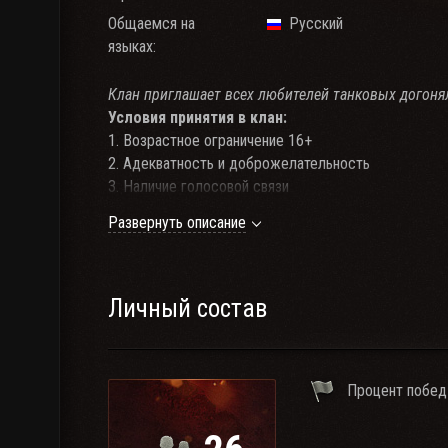
Общаемся на
Русский
языках:
Клан приглашает всех любителей танковых догонял
Условия принятия в клан:
1. Возрастное ограничение 16+
2. Адекватность и доброжелательность
3. Наличие голосовой связи
4. Наличие соответствующей техники
Развернуть описание
5. Успешное прохождение 'Вступительного турнира' 
турнире 'Лучший убегающий/догоняющий'.
6. Возможны редкие исключения из правил (рассма
командиром клана).
Личный состав
Правила клана:
1. Уважение к соклановцам и другим игрокам/клан
Процент побед
2. В тренировочных комнатах не стреляем, АФК не 
перевернутым игрокам помогаем и даем фору 5-10
3. Без грубой матерщины