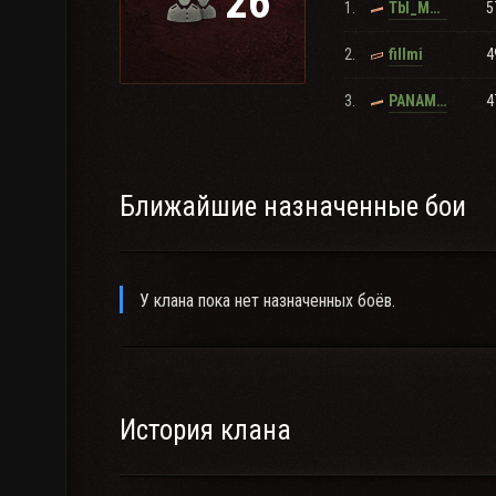
26
1.
5
Tbl_Mep3ocTb
4. Наш клан вне политики! Рассуждения и споры в к
2.
4
fillmi
Группа вконтакте
3.
4
PANAMHC
Добро пожаловать в мир догонов!
Ближайшие назначенные бои
У клана пока нет назначенных боёв.
История клана