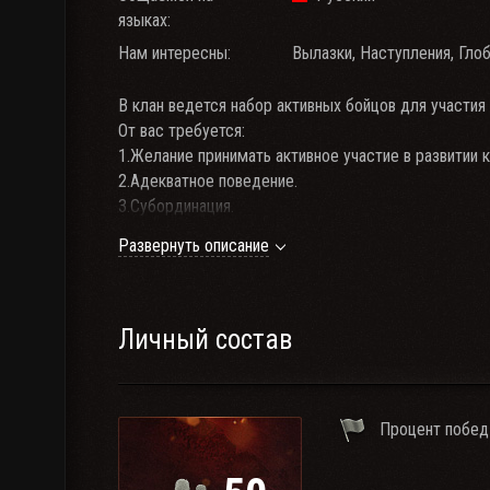
языках:
Нам интересны:
Вылазки, Наступления, Глоб
В клан ведется набор активных бойцов для участия в
От вас требуется:
1.Желание принимать активное участие в развитии к
2.Адекватное поведение.
3.Субординация.
4.Связь в Тим Спик (LXP.tspk.fun) обязательна, так
Развернуть описание
5.Дисциплинированность.
6.Ваш возраст должен быть от 18 лет.
Прочие критерии к кандидатам:
Личный состав
1. WN8 - 1500+.
2. % побед - 51+
3. Танки 10 уровня (хотя бы пара из списка)
Процент побед
- ТТ: t95/fv4201 chieftain, S.Conqueror, Об. 260, Об.