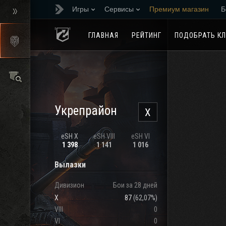
Игры
Сервисы
Премиум магазин
Б
Реферальная програм
ГЛАВНАЯ
РЕЙТИНГ
ПОДОБРАТЬ К
Укрепрайон
X
eSH X
eSH VIII
eSH VI
1 398
1 141
1 016
Вылазки
Дивизион
Бои за 28 дней
X
87
(
62,07%
)
VIII
0
VI
0