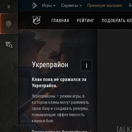
Игры
Сервисы
Премиум магазин
Б
Реферальная програм
ГЛАВНАЯ
РЕЙТИНГ
ПОДОБРАТЬ К
Укрепрайон
I
Клан пока не сражался за
Укрепрайон.
Укрепрайоны — режим игры, в
котором кланы могут развивать
свою базу и создавать резервы,
повышающие эффективность
клана в бою.
[ALK