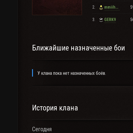
а теперь для непонятливых: КЛАН -I00- создан дл
2.
5
mmiihhaa174
СКИЛЛованной ФАНовой технике.
3.
5
GERK9
Ближайшие назначенные бои
У клана пока нет назначенных боёв.
История клана
Сегодня