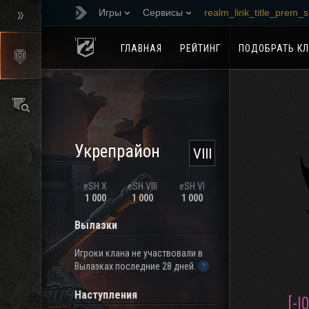
Игры
Сервисы
realm_link_title_prem_
referral-program
ГЛАВНАЯ
РЕЙТИНГ
ПОДОБРАТЬ К
Укрепрайон
VIII
eSH X
eSH VIII
eSH VI
1 000
1 000
1 000
Вылазки
Игроки клана не участвовали в
Вылазках последние 28 дней.
Наступления
[-I