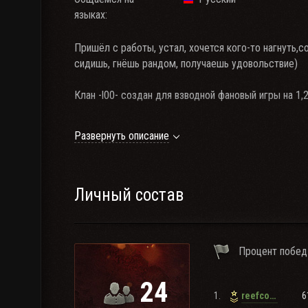
языках:
Пришёл с работы, устал, хочется кого-то нагнуть,с
сидишь, гнёшь рандом, получаешь удовольствие)
Клан -l00- создан для взводной фановый игры на 1,2,
Требование для игрока клана -I00-
Развернуть описание
1. 48%+
2. от одного танка в ангаре 1-10 лвл на котором сы
хорошим дамагом. Либо СКИЛЛованный ФАНовый тан
Личный состав
нагиба рандома.
*или более 1000 боёв на танке.
Процент побед
24
1.
6
reefcoda