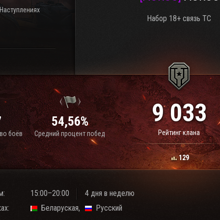
 Наступлениях
Набор 18+ связь ТС
9 033
7
54,56%
Рейтинг клана
во боёв
Средний процент побед
129
м:
15:00–20:00
4 дня в неделю
ах:
Беларуская
Русский