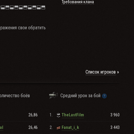
Требования клана
⬒⬓⬒⬓⬒⬓⬒⬓⬒⬓⬒
оражения свои обратить
⬒⬓⬒⬓⬒⬓⬒⬓⬒⬓⬒
Список игроков
оличество боёв
Средний урон за бой
26,86
1.
3 960
TheLastFilm
26,46
2.
3 443
ol
Fanat_i_k