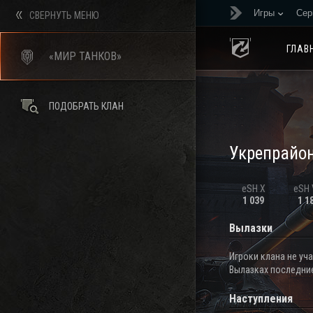
Игры
Сер
СВЕРНУТЬ МЕНЮ
ГЛАВ
«МИР ТАНКОВ»
ПОДОБРАТЬ КЛАН
Укрепрайо
eSH X
eSH V
1 039
1 1
Вылазки
Игроки клана не уч
Вылазках последние
Наступления