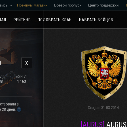
висы
Премиум магазин
Боевой пропуск
Центр поддержки
Реферальная программа
НАЯ
РЕЙТИНГ
ПОДОБРАТЬ КЛАН
НАБРАТЬ БОЙЦОВ
н
X
III
eSH VI
88
1 163
аствовали в
Создан
31.03.2014
 28 дней.
[AURUS]
AURUS