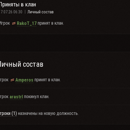
Приняты в клан
17.07.26 06:30
Личный состав
Игрок
принят в клан.
RakoT_17
Личный состав
грок
принят в клан.
Amperos
грок
покинул клан.
arastrl
гроки (1)
назначены на новую должность.