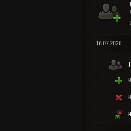
16.07.2026
И
И
И