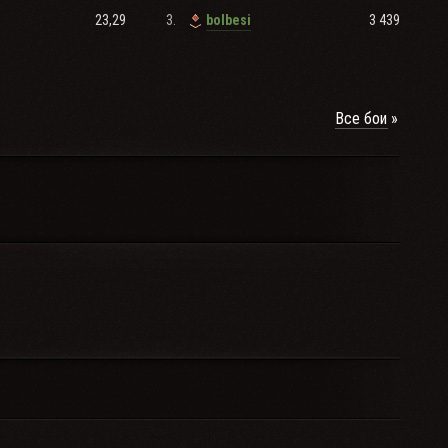
23,29
3.
3 439
bolbesi
 исключение.
Все бои