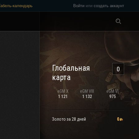
Табель-календарь
Войти
или
создать аккаунт
Везде
Глобальная
0
карта
eGM
X
eGM
VIII
eGM
VI
1 121
1 132
975
Золото за 28 дней
0