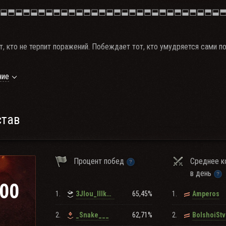
⬓⬒⬓⬒⬓⬒⬓⬒⬓⬒⬓⬒⬓⬒⬓⬒⬓⬒⬓⬒⬓⬒⬓⬒⬓⬒⬓⬒⬓
т, кто не терпит поражений. Побеждает тот, кто умудряется сами п
ние
⬓⬒⬓⬒⬓⬒⬓⬒⬓⬒⬓⬒⬓⬒⬓⬒⬓⬒⬓⬒⬓⬒⬓⬒⬓⬒⬓⬒⬓
став
пления в клан:
Процент побед
Среднее к
▲⊙▲⊙▲⊙◤
в день
00
 (общий)
1.
65,45%
1.
3Jlou_IIIkOJlbHuK
Amperos
тивности по версии wot-news.com 1600+
9.00 до 23:00 по МСК
2.
62,71%
2.
_Snake___
BolshoiStv
нгаре не менее: 5