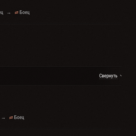
ец
→
Боец
Свернуть
→
Боец